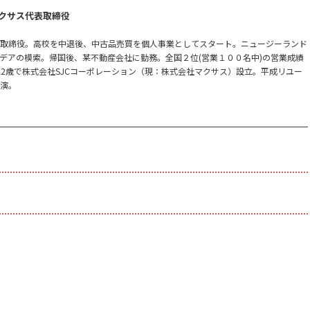
クサス代表取締役
表取締役。高校を中退後、中古品売買を個人事業としてスタート。ニュージーランド
デアの模索。帰国後、某不動産会社に勤務。全国２位(営業１００名中)の営業成績
0月22歳で株式会社SJCコーポレーション（現：株式会社マクサス）設立。平成リユー
出演。
。