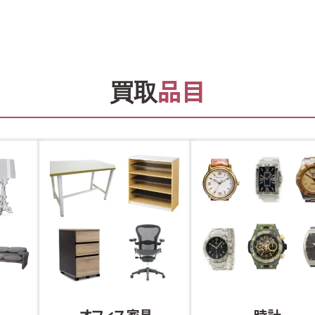
品目
買取
オフィス家具
時計