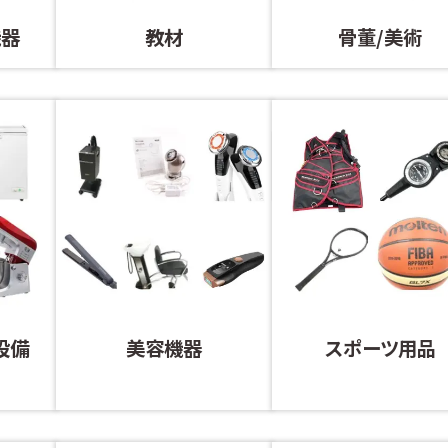
機器
教材
骨董/美術
設備
美容機器
スポーツ用品