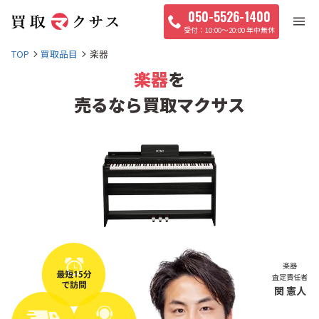
050-5526-1400
10:00〜20:00 年中無休
TOP
買取品目
楽器
楽器
を
売るなら買取マクサス
楽器
査定責任者
関 憲人