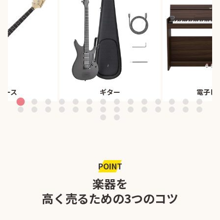
ベース
ギター
電子ピ
POINT
楽器を
高く売るための3つのコツ