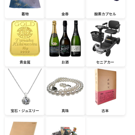
着物
金券
酸素カプセル
貴金属
お酒
セニアカー
宝石・ジュエリー
真珠
古本