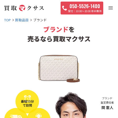
050-5526-1400
10:00〜20:00 年中無休
TOP
買取品目
ブランド
ブランド
を
売るなら買取マクサス
ブランド
査定責任者
関 憲人