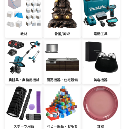
教材
骨董/美術
電動工具
農耕具・業務用機械
厨房機器・住宅設備
美容機器
スポーツ用品
ベビー用品・おもち
食器