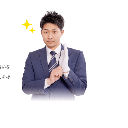
扱いな
スを提