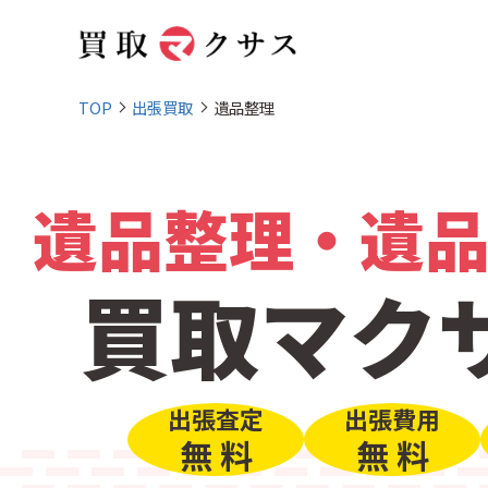
TOP
出張買取
遺品整理
遺品整理・遺
買取マク
出張査定
出張費用
無 料
無 料