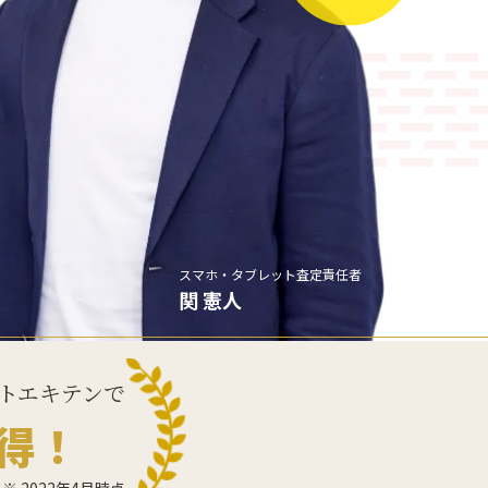
スマホ・タブレット
査定責任者
関 憲人
トエキテンで
得！
※ 2022年4月時点