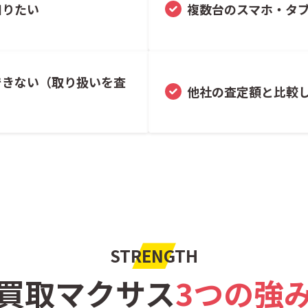
知りたい
複数台のスマホ・タ
できない（取り扱いを査
他社の査定額と比較
STRENGTH
買取マクサス
3つの強