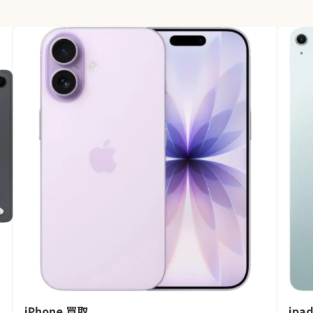
iPhone 買取
ipa