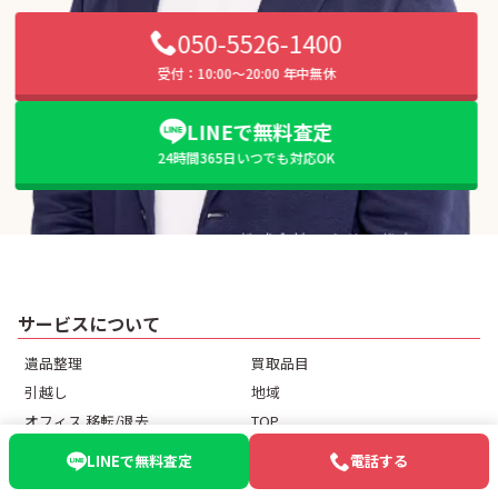
050-5526-1400
受付：10:00〜20:00 年中無休
LINEで無料査定
24時間365日いつでも対応OK
サービスについて
遺品整理
買取品目
引越し
地域
オフィス 移転/退去
TOP
店舗 移転/退去
出張買取
LINEで無料査定
電話する
買取コラム
宅配買取