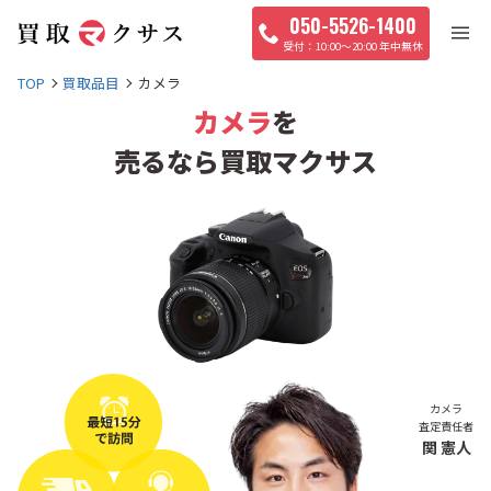
050-5526-1400
10:00〜20:00 年中無休
TOP
買取品目
カメラ
カメラ
を
売るなら買取マクサス
カメラ
査定責任者
関 憲人