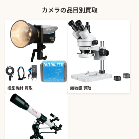
カメラの品目別買取
撮影機材 買取
顕微鏡 買取