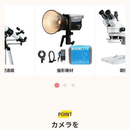
体望遠鏡
撮影機材
顕微
POINT
カメラを