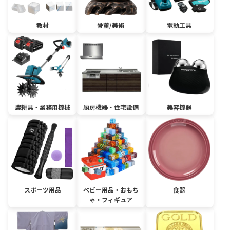
教材
骨董/美術
電動工具
農耕具・業務用機械
厨房機器・住宅設備
美容機器
スポーツ用品
ベビー用品・おもち
食器
ゃ・フィギュア