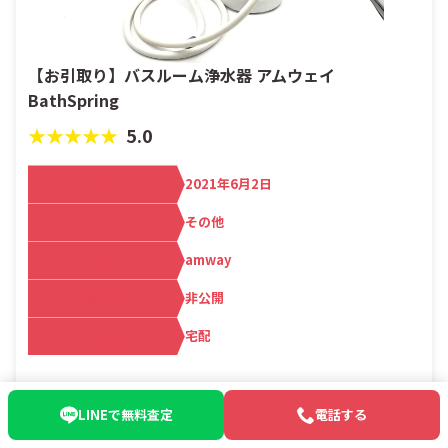
【お引取り】バスルーム浄水器 アムウェイ
BathSpring
★★★★★
5.0
買取日
2021年6月2日
カテゴリ
その他
メーカー名
amway
査定額
非公開
買取方法
宅配
お客さま情報
LINEで無料査定
電話する
都道府県：大田区
店舗名：品川の出張買取なら
買取マクサス 品川本店 | 家