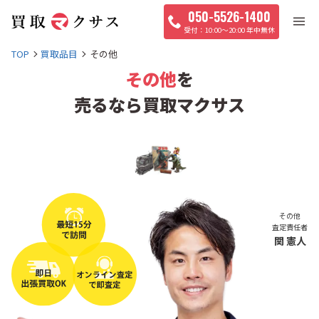
050-5526-1400
10:00〜20:00 年中無休
TOP
買取品目
その他
その他
を
売るなら買取マクサス
その他
査定責任者
関 憲人