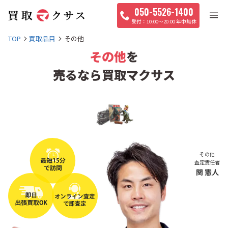
050-5526-1400
10:00〜20:00 年中無休
TOP
買取品目
その他
その他
を
売るなら買取マクサス
その他
査定責任者
関 憲人