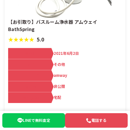
【お引取り】バスルーム浄水器 アムウェイ
BathSpring
★★★★★
5.0
買取日
2021年6月2日
カテゴリ
その他
メーカー名
amway
査定額
非公開
買取方法
宅配
お客さま情報
LINEで無料査定
電話する
都道府県：大田区
店舗名：品川の出張買取なら
買取マクサス 品川本店 | 家