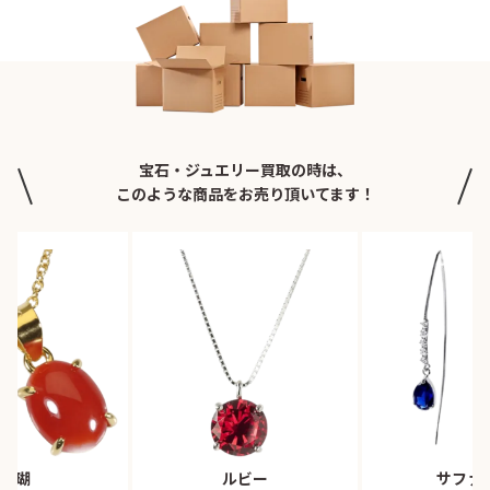
宝石・ジュエリー買取の時は、
このような商品をお売り頂いてます！
珊瑚
ルビー
サファ