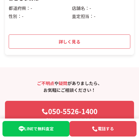
都道府県：-
店舗名：-
性別：-
査定担当：-
詳しく見る
ご不明点
や
疑問
がありましたら、
お気軽にご相談ください！
050-5526-1400
受付：10:00〜20:00 年中無休
LINEで無料査定
電話する
LINEでお問い合わせ