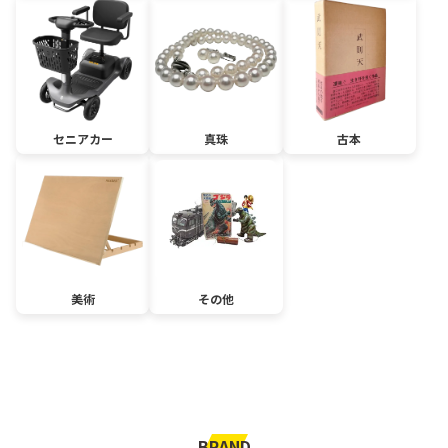
セニアカー
真珠
古本
美術
その他
BRAND