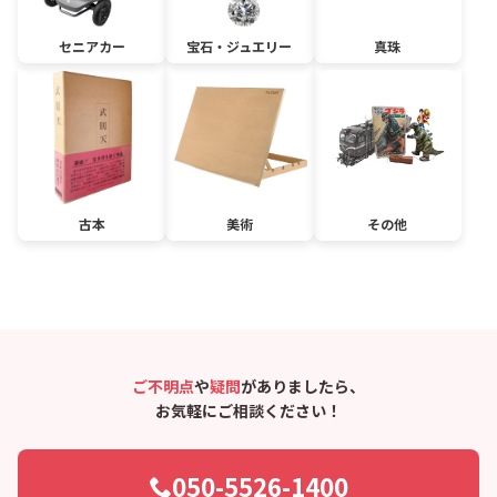
セニアカー
宝石・ジュエリー
真珠
古本
美術
その他
ご不明点
や
疑問
がありましたら、
お気軽にご相談ください！
050-5526-1400