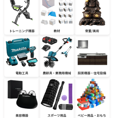
トレーニング機器
教材
骨董/美術
電動工具
農耕具・業務用機械
厨房機器・住宅設備
美容機器
スポーツ用品
ベビー用品・おもち