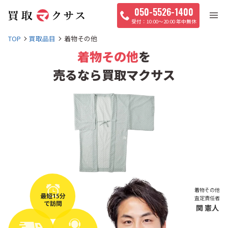
050-5526-1400
10:00〜20:00 年中無休
TOP
買取品目
着物その他
着物その他
を
売るなら買取マクサス
着物その他
査定責任者
関 憲人