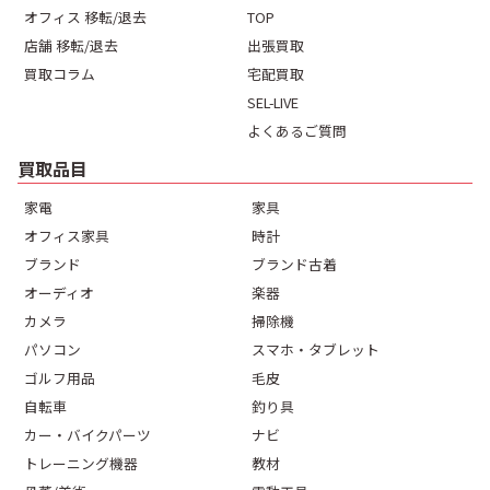
オフィス 移転/退去
TOP
店舗 移転/退去
出張買取
買取コラム
宅配買取
SEL-LIVE
よくあるご質問
買取品目
家電
家具
オフィス家具
時計
ブランド
ブランド古着
オーディオ
楽器
カメラ
掃除機
パソコン
スマホ・タブレット
ゴルフ用品
毛皮
自転車
釣り具
カー・バイクパーツ
ナビ
トレーニング機器
教材