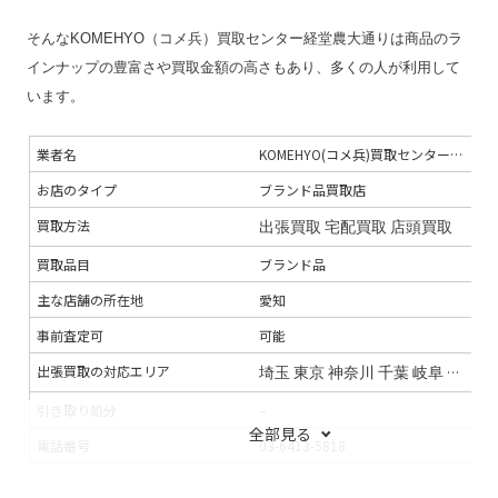
そんなKOMEHYO（コメ兵）買取センター経堂農大通りは商品のラ
インナップの豊富さや買取金額の高さもあり、多くの人が利用して
います。
業者名
KOMEHYO(コメ兵)買取センター経堂農大通り
お店のタイプ
ブランド品買取店
買取方法
出張買取
宅配買取
店頭買取
買取品目
ブランド品
主な店舗の所在地
愛知
事前査定可
可能
出張買取の対応エリア
埼玉
東京
神奈川
千葉
岐阜
愛知
三
引き取り処分
–
全部見る
電話番号
03-6413-5818
連絡手段
電話
メール
LINE