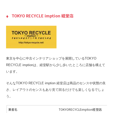
送料
–
宅配買取の対応エリア
TOKYO RECYCLE imption 経堂店
–
宅配買取キット
–
店舗一覧
店舗一覧を見る
ジャンク品の買取
–
最低買取点数
–
営業時間
11:00〜21:00
東京を中心に中古インテリアショップを展開しているTOKYO
定休日
–
RECYCLE imptionは、経堂駅から少し歩いたところに店舗を構えて
特殊搬出可
–
います。
振込手数料
–
そんなTOKYO RECYCLE imption 経堂店は商品のセンスや状態の良
査定期間
–
さ、レイアウトのセンスもあり見て回るだけでも楽しくなるでしょ
う。
業者名
TOKYORECYCLEimption経堂店