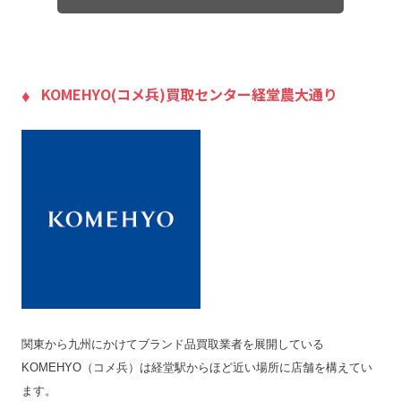
LINE査定
–
出張料
無料
送料
無料
宅配買取の対応エリア
KOMEHYO(コメ兵)買取センター経堂農大通り
–
宅配買取キット
×
店舗一覧
店舗一覧を見る
ジャンク品の買取
〇
最低買取点数
–
営業時間
10:00〜19:00
定休日
–
特殊搬出可
–
振込手数料
無料
関東から九州にかけてブランド品買取業者を展開している
査定期間
1週間
KOMEHYO（コメ兵）は経堂駅からほど近い場所に店舗を構えてい
ます。