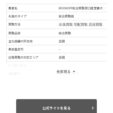
業者名
BOOKOFF総合買取窓口経堂農大通り店
お店のタイプ
総合買取店
買取方法
出張買取
宅配買取
店頭買取
買取品目
総合買取
主な店舗の所在地
全国
事前査定可
–
出張買取の対応エリア
全国
引き取り処分
–
全部見る
電話番号
03-5451-3012
連絡手段
電話
支払い方法
銀行振込
現金
キャッシュレス払
入金までの期間
即日
出張買取の当日対応
–
公式サイトを見る