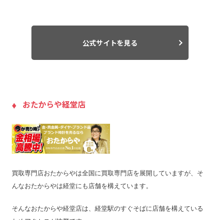
支払い方法
銀行振込
現金
入金までの期間
翌日
公式サイトを見る
出張買取の当日対応
–
LINE査定
〇
出張料
無料
送料
無料
おたからや経堂店
宅配買取の対応エリア
–
宅配買取キット
〇
店舗一覧
店舗一覧を見る
ジャンク品の買取
×
最低買取点数
–
買取専門店おたからやは全国に買取専門店を展開していますが、そ
営業時間
10:00〜19:00
んなおたからやは経堂にも店舗を構えています。
定休日
火/水
そんなおたからや経堂店は、経堂駅のすぐそばに店舗を構えている
特殊搬出可
–