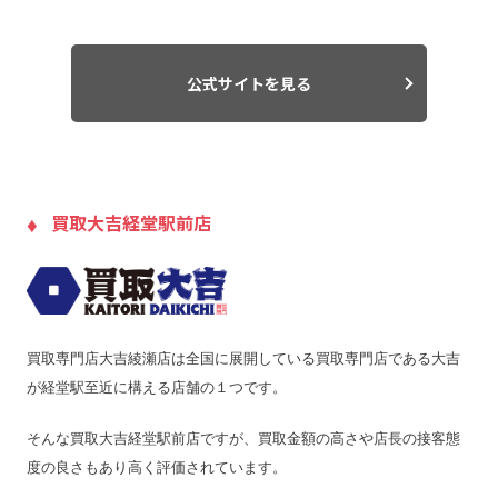
支払い方法
銀行振込
現金
入金までの期間
–
出張買取の当日対応
–
公式サイトを見る
LINE査定
–
出張料
無料
送料
–
買取大吉経堂駅前店
宅配買取の対応エリア
–
宅配買取キット
–
店舗一覧
店舗一覧を見る
ジャンク品の買取
–
買取専門店大吉綾瀬店は全国に展開している買取専門店である大吉
最低買取点数
–
が経堂駅至近に構える店舗の１つです。
営業時間
10:00～19:00/日10:00～18:00
定休日
年中無休
そんな買取大吉経堂駅前店ですが、買取金額の高さや店長の接客態
度の良さもあり高く評価されています。
特殊搬出可
–