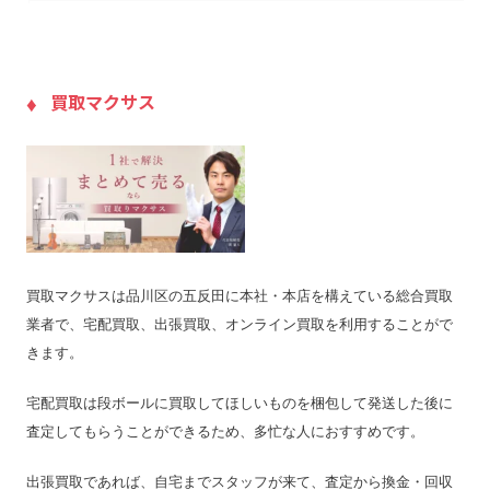
送料
無料
無
宅配買取の対応エリア
–
–
宅配買取キット
無料で提供
×
買取マクサス
店舗一覧
店舗一覧を見る
店
ジャンク品の買取
◯
〇
最低買取点数
1点でも買取可能
–
営業時間
10:00〜20:00
10
定休日
年中無休
–
買取マクサスは品川区の五反田に本社・本店を構えている総合買取
特殊運搬可
可
–
業者で、宅配買取、出張買取、オンライン買取を利用することがで
振込手数料
無料
無
きます。
査定期間
3営業日
1
宅配買取は段ボールに買取してほしいものを梱包して発送した後に
査定してもらうことができるため、多忙な人におすすめです。
出張買取であれば、自宅までスタッフが来て、査定から換金・回収