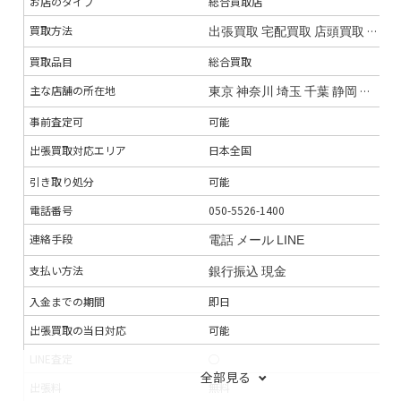
お店のタイプ
総合買取店
総
宅配買取キット
–
買取方法
出張買取
宅配買取
店頭買取
オン
出
店舗一覧
–
買取品目
総合買取
総
ジャンク品の買取
–
主な店舗の所在地
全
東京
神奈川
埼玉
千葉
静岡
宮城
福
最低買取点数
–
事前査定可
可能
–
営業時間
–
出張買取対応エリア
日本全国
全
定休日
–
引き取り処分
可能
–
特殊搬出可
–
電話番号
050-5526-1400
03
振込手数料
–
連絡手段
電
電話
メール
LINE
査定期間
–
支払い方法
銀行振込
現金
銀
入金までの期間
即日
即
出張買取の当日対応
可能
–
LINE査定
◯
–
全部見る
出張料
無料
無