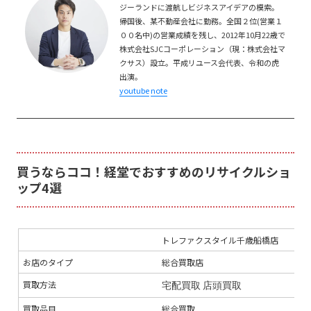
ジーランドに渡航しビジネスアイデアの模索。
帰国後、某不動産会社に勤務。全国２位(営業１
００名中)の営業成績を残し、2012年10月22歳で
株式会社SJCコーポレーション（現：株式会社マ
クサス）設立。平成リユース会代表、令和の虎
出演。
youtube
note
買うならココ！経堂でおすすめのリサイクルショ
ップ4選
トレファクスタイル千歳船橋店
T
お店のタイプ
総合買取店
総
買取方法
宅配買取
店頭買取
出
買取品目
総合買取
総