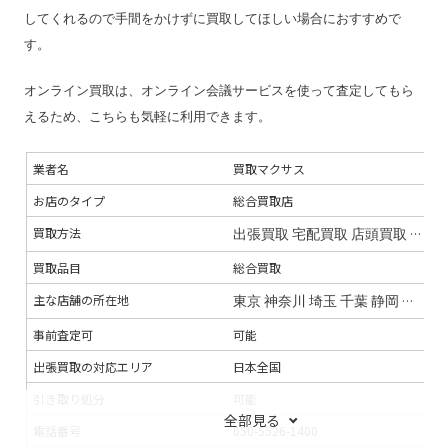
してくれるので手間をかけずに買取してほしい場合におすすめで
す。
オンライン買取は、オンライン会議サービスを使って査定してもら
えるため、こちらも気軽に利用できます。
業者名
買取マクサス
お店のタイプ
総合買取店
買取方法
出張買取
宅配買取
店頭買取
オン
買取品目
総合買取
主な店舗の所在地
東京
神奈川
埼玉
千葉
静岡
宮城
福
事前査定可
可能
出張買取の対応エリア
日本全国
引き取り処分
可能
全部見る
電話番号
050-5526-1400