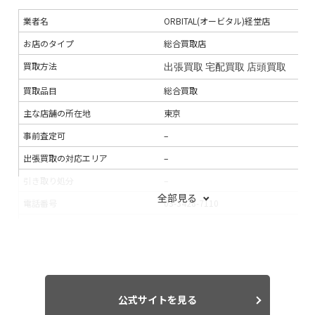
業者名
ORBITAL(オービタル)経堂店
お店のタイプ
総合買取店
買取方法
出張買取
宅配買取
店頭買取
買取品目
総合買取
主な店舗の所在地
東京
事前査定可
–
出張買取の対応エリア
–
引き取り処分
–
全部見る
電話番号
03-3428-7110
連絡手段
電話
メール
支払い方法
銀行振込
現金
入金までの期間
–
出張買取の当日対応
可能
公式サイトを見る