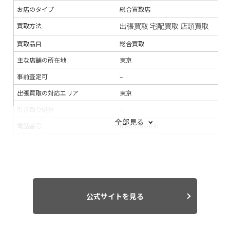
お店のタイプ
総合買取店
買取方法
出張買取
宅配買取
店頭買取
買取品目
総合買取
主な店舗の所在地
東京
事前査定可
–
出張買取の対応エリア
東京
引き取り処分
–
全部見る
電話番号
03-5426-2041
連絡手段
電話
メール
支払い方法
銀行振込
現金
入金までの期間
–
出張買取の当日対応
–
公式サイトを見る
LINE査定
–
出張料
–