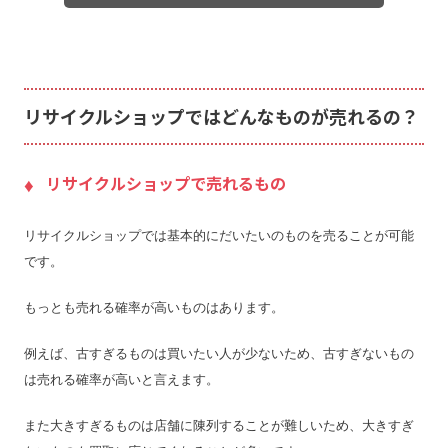
LINE査定
〇
出張料
無料
送料
–
宅配買取の対応エリア
–
リサイクルショップではどんなものが売れるの？
宅配買取キット
–
店舗一覧
店舗一覧を見る
リサイクルショップで売れるもの
ジャンク品の買取
〇
最低買取点数
–
リサイクルショップでは基本的にだいたいのものを売ることが可能
営業時間
10:00〜19:00
です。
定休日
年中無休
もっとも売れる確率が高いものはあります。
特殊搬出可
–
振込手数料
–
例えば、古すぎるものは買いたい人が少ないため、古すぎないもの
は売れる確率が高いと言えます。
査定期間
–
また大きすぎるものは店舗に陳列することが難しいため、大きすぎ