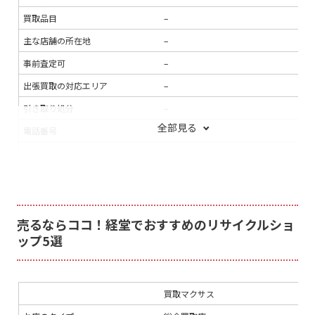
買取品目
–
主な店舗の所在地
–
事前査定可
–
出張買取の対応エリア
–
引き取り処分
–
全部見る
電話番号
–
連絡手段
–
支払い方法
–
入金までの期間
–
出張買取の当日対応
–
売るならココ！経堂でおすすめのリサイクルショ
ップ5選
LINE査定
–
出張料
–
送料
–
買取マクサス
宅配買取の対応エリア
–