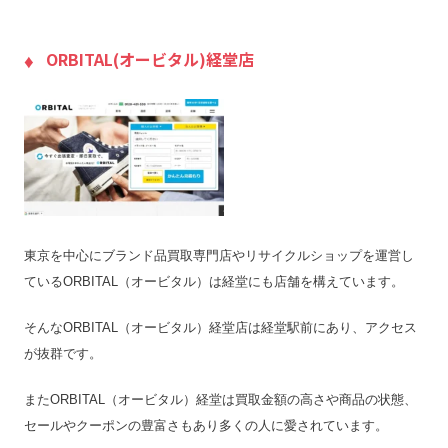
送料
–
ORBITAL(オービタル)経堂店
宅配買取の対応エリア
–
宅配買取キット
–
店舗一覧
店舗一覧を見る
ジャンク品の買取
–
最低買取点数
–
営業時間
11:00～20:00
定休日
木/年末年始
東京を中心にブランド品買取専門店やリサイクルショップを運営し
特殊搬出可
–
ているORBITAL（オービタル）は経堂にも店舗を構えています。
振込手数料
–
そんなORBITAL（オービタル）経堂店は経堂駅前にあり、アクセス
査定期間
–
が抜群です。
またORBITAL（オービタル）経堂は買取金額の高さや商品の状態、
セールやクーポンの豊富さもあり多くの人に愛されています。