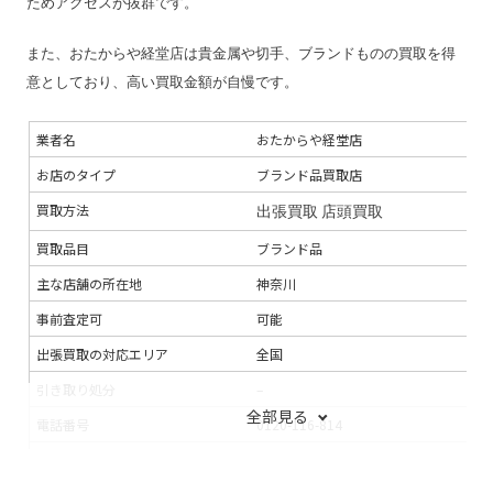
ためアクセスが抜群です。
振込手数料
無料
また、おたからや経堂店は貴金属や切手、ブランドものの買取を得
査定期間
–
意としており、高い買取金額が自慢です。
業者名
おたからや経堂店
お店のタイプ
ブランド品買取店
買取方法
出張買取
店頭買取
買取品目
ブランド品
主な店舗の所在地
神奈川
事前査定可
可能
出張買取の対応エリア
全国
引き取り処分
–
全部見る
電話番号
0120-116-814
連絡手段
電話
メール