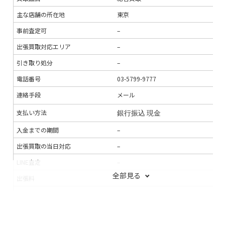
主な店舗の所在地
東京
東
事前査定可
–
–
出張買取対応エリア
–
東
引き取り処分
–
–
電話番号
03-5799-9777
03
連絡手段
メール
電
支払い方法
銀行振込
現金
銀
入金までの期間
–
–
出張買取の当日対応
–
–
LINE査定
–
–
全部見る
出張料
–
–
送料
–
–
宅配買取の対応エリア
–
–