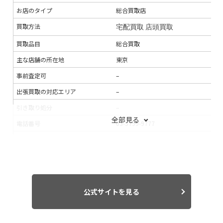
お店のタイプ
総合買取店
買取方法
宅配買取
店頭買取
買取品目
総合買取
主な店舗の所在地
東京
事前査定可
–
出張買取の対応エリア
–
引き取り処分
–
全部見る
電話番号
03-5799-9777
連絡手段
メール
支払い方法
銀行振込
現金
入金までの期間
–
出張買取の当日対応
–
公式サイトを見る
LINE査定
–
出張料
–