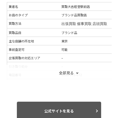
振込手数料
無料
業者名
買取大吉経堂駅前店
査定期間
–
お店のタイプ
ブランド品買取店
買取方法
出張買取
催事買取
店頭買取
買取品目
ブランド品
主な店舗の所在地
東京
事前査定可
可能
出張買取の対応エリア
–
引き取り処分
–
全部見る
電話番号
0120-905-672
連絡手段
電話
メール
LINE
支払い方法
銀行振込
現金
入金までの期間
–
出張買取の当日対応
–
公式サイトを見る