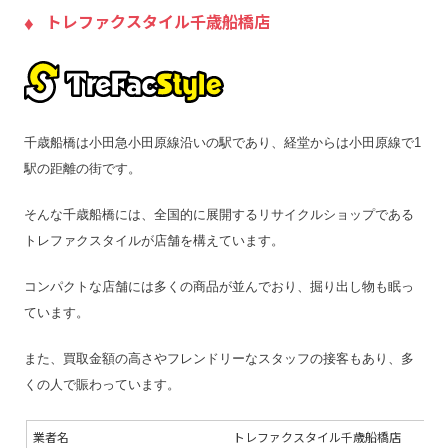
宅配買取キット
–
–
トレファクスタイル千歳船橋店
店舗一覧
店舗一覧を見る
店
ジャンク品の買取
–
–
最低買取点数
–
–
営業時間
11:00〜21:00
11
千歳船橋は小田急小田原線沿いの駅であり、経堂からは小田原線で1
定休日
–
木
駅の距離の街です。
特殊運搬可
–
–
そんな千歳船橋には、全国的に展開するリサイクルショップである
振込手数料
–
–
トレファクスタイルが店舗を構えています。
査定期間
–
–
コンパクトな店舗には多くの商品が並んでおり、掘り出し物も眠っ
ています。
また、買取金額の高さやフレンドリーなスタッフの接客もあり、多
くの人で賑わっています。
業者名
トレファクスタイル千歳船橋店