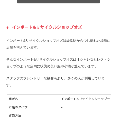
LINE査定
–
出張料
無料
送料
無料
インポート&リサイクルショップオズ
宅配買取の対応エリア
–
宅配買取キット
–
インポート&リサイクルショップオズは経堂駅から少し離れた場所に
店舗一覧
店舗一覧を見る
店舗を構えています。
ジャンク品の買取
–
そんなインポート&リサイクルショップオズはオシャレなセレクトシ
最低買取点数
–
ョップのような店内に状態の良い服や小物が並んでいます。
営業時間
12:00～18:00
定休日
年中無休
スタッフのフレンドリーな接客もあり、多くの人が利用していま
す。
特殊搬出可
–
振込手数料
無料
業者名
インポート&リサイクルショップオズ
査定期間
–
お店のタイプ
–
買取方法
–