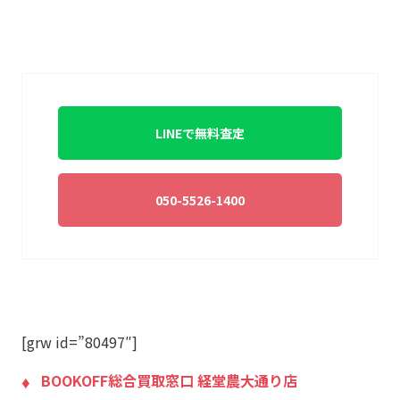
連絡手段
電話
メール
LINE
支払い方法
銀行振込
現金
入金までの期間
即日
出張買取の当日対応
可能
LINEで無料査定
LINE査定
◯
出張料
無料
送料
無料
050-5526-1400
宅配買取の対応エリア
–
宅配買取キット
無料で提供
店舗一覧
店舗一覧を見る
ジャンク品の買取
◯
最低買取点数
1点でも買取可能
[grw id=”80497″]
営業時間
10:00〜20:00
BOOKOFF総合買取窓口 経堂農大通り店
定休日
年中無休