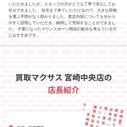
いただきましたが、スタッフの方がとても丁寧で安心してお
任せできました。 自宅まで来ていただけるので、大きな荷物
を運ぶ手間がなく助かりました。査定内容についても分かり
やすく説明していただき、納得して売却することができまし
た。 不要になったマリンスポーツ用品の処分を考えている方
におすすめです。
買取マクサス 宮崎中央店の
店長紹介
す
！
価
の
ラ
電
中
買
宮
崎
市
の
出
張
取
な
ら
宮
崎
央
店
|
家
・
家
具
・
ブ
ン
ド
な
ど
高
買
取
店
長
宮
嶋
廣
志
で