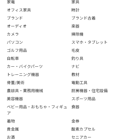
家電
家具
オフィス家具
時計
ブランド
ブランド古着
オーディオ
楽器
カメラ
掃除機
パソコン
スマホ・タブレット
ゴルフ用品
毛皮
自転車
釣り具
カー・バイクパーツ
ナビ
トレーニング機器
教材
骨董/美術
電動工具
農耕具・業務用機械
厨房機器・住宅設備
美容機器
スポーツ用品
ベビー用品・おもちゃ・フィギュ
食器
ア
着物
金券
貴金属
酸素カプセル
お酒
セニアカー