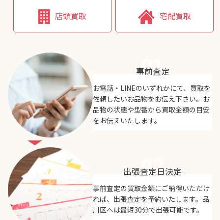
店頭買取
宅配買取
01
事前査定
お電話・LINEのいずれかにて、買取を
依頼したいお品物をお伝え下さい。お
品物の状態や型番から買取金額の目安
をお伝えいたします。
02
出張査定日決定
事前査定の買取金額にご納得いただけ
れば、出張査定を予約いたします。品
川区へは最短30分で出張可能です。