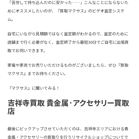
「
苦労して持ち込んだのに安かった……
」こんなことにならないた
めにオススメしたいのが、
『買取マクサス』のビデオ査定システ
ム。
自宅にいながら見積額ではなく査定額がわかるので、査定のために
店舗まで行く必要がなく、
査定終了から最短30分
でご自宅に出張買
取でお伺いできます。
家電や家具でお売りいただけるものがございましたら、ぜひ『買取
マクサス』までお持ちください。
『マクサス』に聞いてみる！
吉祥寺買取 貴金属·アクセサリー買取
店
最後にピックアップさせていただくのは、
吉祥寺
エリアにおける貴
金属・アクセサリーの買取りを行うリサイクルショップについてで