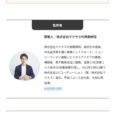
監修者
関憲人│株式会社マクサス代表取締役
株式会社マクサス代表取締役。高校を中退後、
中古品売買を個人事業としてスタート。ニュー
ジーランドに渡航しビジネスアイデアの模索。
帰国後、某不動産会社に勤務。全国２位(営業１
００名中)の営業成績を残し、2012年10月22歳で
株式会社SJCコーポレーション（現：株式会社マ
クサス）設立。平成リユース会代表、令和の虎
出演。
youtube
note