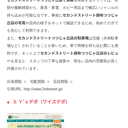
を依頼するメリットは、衣
類や服飾雑貨から、家具・家電、ホビー用品まで幅広いジャンルの
セカンドストリート調布つつじヶ
持ち込みが可能な点です。事前に
丘店の写真
や店内の様子をネットで確認できるため、初めての方で
も安心して利用できます。
セカンドストリートつつじヶ丘店の駐車場
また、
は完備（共有駐車
場など）されていることが多いため、車で荷物を持ち込む際にも便
セカンドストリート調布つつじヶ丘店のレビュ
利です。ネット上で
ー
を見ると、スタッフの丁寧な接客や、明るい店内の雰囲気が高く
評価されています。
出張買取: ○ 宅配買取: ○ 店頭買取: ○
引用URL: http://www.2ndstreet.jp/
3. Ｙ’ｓデポ（ワイズデポ）