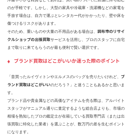
のが手軽です。しかし、大型の家具や冷蔵庫・洗濯機などの家電を
手放す場合は、自力で運ぶとレンタカー代がかかったり、壁や床を
傷つけるリスクがあります。
調布市のリサイ
そのため、重いものや大量の不用品がある場合は、
クルショップの出張買取
サービスを活用し、プロのスタッフに自宅
まで取りに来てもらうのが最も便利で賢い選択です。
ブランド買取はどこがいいか迷った際のポイント
ブ
「昔買ったルイヴィトンやエルメスのバッグを売りたいけれど、
ランド買取はどこがいい
のだろう？」と迷うこともあるかと思いま
す。
ブランド品や貴金属などの高価なアイテムを売る際は、アルバイト
スタッフがマニュアル通りに査定するような総合店よりも、市場の
相場を熟知したプロの鑑定士が在籍している買取専門店（または出
張買取に特化した業者）を選ぶことが、数万円の差を生むポイント
になります。