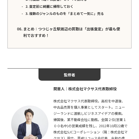
2. 査定前に綺麗に掃除しておく
3. 複数のジャンルのものを「まとめて一気に」売る
まとめ：つつじヶ丘駅周辺の買取は「出張査定」が最も便
利でおすすめ！
監修者
関憲人│株式会社マクサス代表取締役
株式会社マクサス代表取締役。高校を中退後、
中古品売買を個人事業としてスタート。ニュー
ジーランドに渡航しビジネスアイデアの模索。
帰国後、某不動産会社に勤務。全国２位(営業１
００名中)の営業成績を残し、2012年10月22歳で
株式会社SJCコーポレーション（現：株式会社マ
クサス）設立。平成リユース会代表、令和の虎