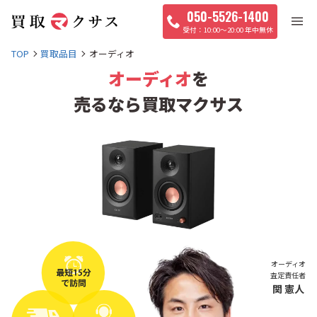
050-5526-1400
10:00〜20:00 年中無休
TOP
買取品目
オーディオ
オーディオ
を
売るなら買取マクサス
オーディオ
査定責任者
関 憲人