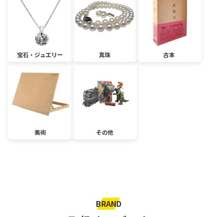
宝石・ジュエリー
真珠
古本
美術
その他
BRAND