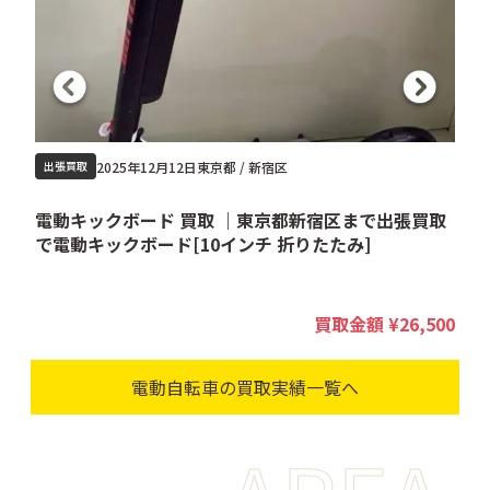
2025年12月12日
東京都 / 新宿区
出張買取
取
電動キックボード 買取 ｜東京都新宿区まで出張買取
で電動キックボード[10インチ 折りたたみ]
で
--
買取金額
¥26,500
電動自転車の買取実績一覧へ