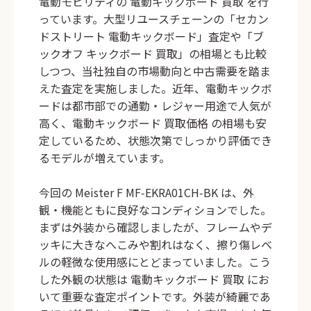
電動モビリティの
電動キックボード 買取
を行
っています。大型リユースチェーンの「セカン
ドストリート 電動キックボード」査定や「ブ
ックオフ キックボード 買取」の相場とも比較
しつつ、当社独自の市場動向と中古需要を踏ま
えた査定を実施しました。近年、電動キックボ
ードは都市部での通勤・レジャー用途で人気が
高く、
電動キックボード 買取価格
の相場も安
定しているため、状態次第でしっかり評価でき
るモデルが増えています。
今回の
Meister F MF‑EKRA01CH‑BK
は、外
観・機能ともに良好なコンディションでした。
まずは外装から確認しましたが、フレームやデ
ッキに大きなへこみや割れはなく、擦り傷レベ
ルの軽微な使用感にとどまっていました。こう
した外観の状態は
電動キックボード 買取
にお
いて重要な査定ポイントです。外装が綺麗であ