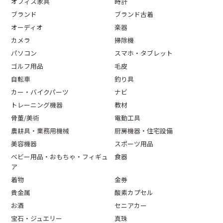
オフィス家具
時計
ブランド
ブランド古着
オーディオ
楽器
カメラ
掃除機
パソコン
スマホ・タブレット
ゴルフ用品
毛皮
自転車
釣り具
カー・バイクパーツ
ナビ
トレーニング機器
教材
骨董/美術
電動工具
農耕具・業務用機械
厨房機器・住宅設備
美容機器
スポーツ用品
ベビー用品・おもちゃ・フィギュ
食器
ア
着物
金券
貴金属
酸素カプセル
お酒
セニアカー
宝石・ジュエリー
真珠