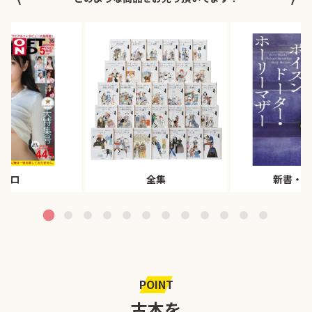
エロ
全集
新書・文
POINT
古本を