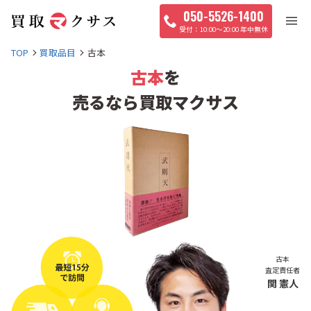
050-5526-1400
10:00〜20:00 年中無休
TOP
買取品目
古本
古本
を
売るなら買取マクサス
古本
査定責任者
関 憲人