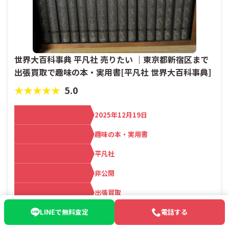
世界大百科事典 平凡社 売りたい ｜東京都新宿区まで
出張買取で趣味の本・実用書[平凡社 世界大百科事典]
★★★★★
5.0
買取日
2025年12月19日
カテゴリ
趣味の本・実用書
メーカー名
平凡社
査定額
非公開
買取方法
出張買取
LINEで無料査定
電話する
お客さま情報