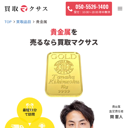
050-5526-1400
10:00〜20:00 年中無休
TOP
買取品目
貴金属
貴金属
を
売るなら買取マクサス
貴金属
査定責任者
関 憲人