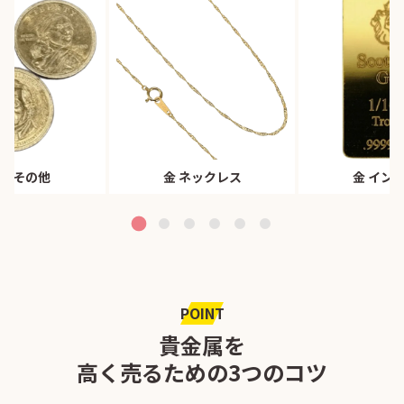
属その他
金 ネックレス
金 イン
POINT
貴金属を
高く売るための3つのコツ