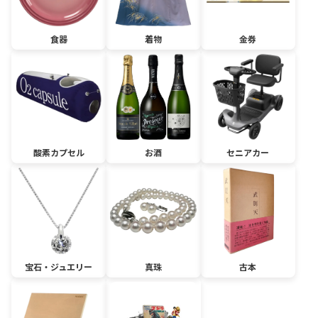
食器
着物
金券
酸素カプセル
お酒
セニアカー
宝石・ジュエリー
真珠
古本