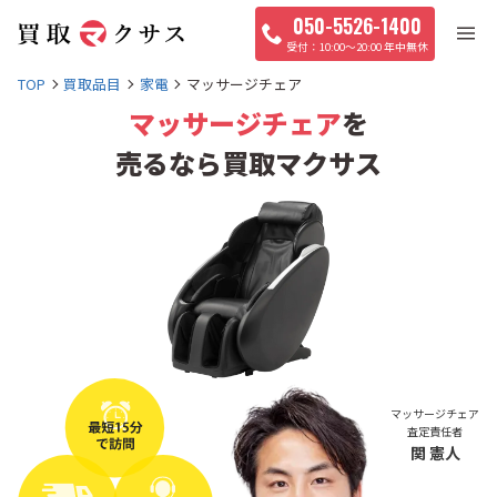
050-5526-1400
10:00〜20:00 年中無休
TOP
買取品目
家電
マッサージチェア
マッサージチェア
を
売るなら買取マクサス
マッサージチェア
査定責任者
関 憲人