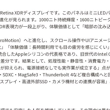
d Retina XDRディスプレイです。このパネルはミニL
な進化が見られます。1000ニト持続輝度・1600ニト
DR表現力が一段上がり、体験価値として「暗部の沈み
（ProMotion）へと進化し、スクロール操作やUIア
ーズ化」「体験価値：長時間利用でも目の疲労を感じにく
を統合したAppleシリコンの代表格であり、旧世代のInte
な差分です。結果として、処理性能・静音性・消費電力
音が抑えられ、電源接続なしでも実作業が成立する」点が
SDXC・MagSafe3・Thunderbolt 4など複合
スプレイ・高速外部SSD・カメラ機材との連携が容易