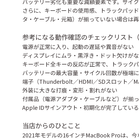
バッテリー劣化も重要な減額要素です。サイ
さらに、キーボードの使用感、トラックパッ
タ・ケーブル・元箱）が揃っていない場合は
参考になる動作確認のチェックリスト
電源が正常に入り、起動の遅延や異音がない
ディスプレイにムラ・黒浮き・ドット欠けが
キーボード全キーの反応が正常で、トラック
バッテリーの最大容量・サイクル回数が極端
端子（Thunderbolt／HDMI／SDスロット／
外装に大きな打痕・変形・割れがない
付属品（電源アダプタ・ケーブルなど）が揃
Apple IDサインアウト・初期化が完了している
当店からのひとこと
2021年モデルの16インチMacBook P