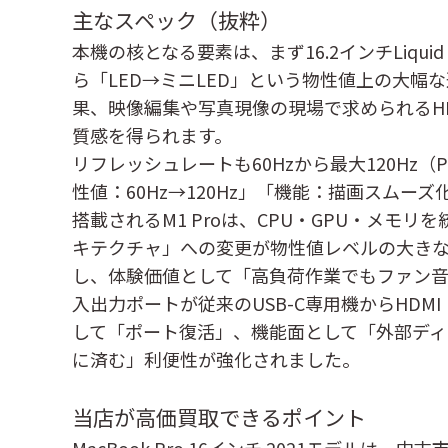
主なスペック（抜粋）
本機の核となる要素は、まず16.2インチLiqui
ら「LED→ミニLED」という物性値上の大幅
果、映像編集や写真現像の現場で求められるH
質感を得られます。
リフレッシュレートも60Hzから最大120Hz
性値：60Hz→120Hz」「機能：描画スム
搭載されるM1 Proは、CPU・GPU・メモリ
キテクチャ」への変更が物性値レベルの大き
し、体験価値として「高負荷作業でもファン
入出力ポートが従来のUSB-C専用機からHDMI・
して「ポート復活」、機能面として「外部ディ
に済む」利便性が強化されました。
当店が高価買取できるポイント