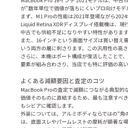
MacBook Pro 16インチ 2021モ
が“数年単位で価値が落ちにくいプロ向けモデ
まず、M1 Proの性能は2021年登場なが
Liquid Retina XDRディスプレイ搭
中古でも供給不足になりやすい特性がありま
また、16インチという画面サイズは買い替え
いう両方の層に刺さります。この汎用性の高さ
さらに、本機はポート構成が復活したことで、
要素が組み合わさり、当店でも特に評価の高い
よくある減額要因と査定のコツ
MacBook Proの査定で減額につながる
価値そのものに直結するため、最も注意すべき
もシビアに確認します。
外装については、アルミボディならではの“角
は、底面スレやパームレストの摩耗が顕著な場