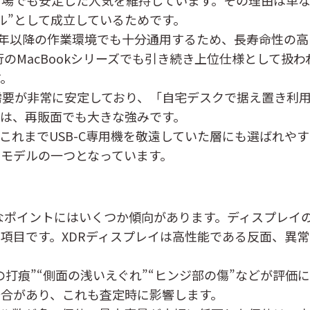
デルは、中古市場でも安定した人気を維持しています。その理由
ル”として成立しているためです。
ら2024年以降の作業環境でも十分通用するため、長寿命性
載機は、現行のMacBookシリーズでも引き続き上位仕様と
す。
需要が非常に安定しており、「自宅デスクで据え置き利
は、再販面でも大きな強みです。
これまでUSB-C専用機を敬遠していた層にも選ばれや
モデルの一つとなっています。
典型的なポイントにはいくつか傾向があります。ディスプレ
項目です。XDRディスプレイは高性能である反面、異
の打痕”“側面の浅いえぐれ”“ヒンジ部の傷”などが評価
合があり、これも査定時に影響します。