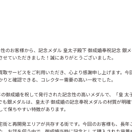
の男性のお客様から、
記念メダル 皇太子殿下 御成婚奉祝記念 銀メダル
させていただきました！誠にありがとうございました。
買取サービスをご利用いただき、心より感謝申し上げます。今
かりと確認できる、コレクター需要の高い一枚でした。
の御成婚を祝して発行された記念性の高いメダルで、「皇 太子 
でも銀メダルは、
皇太子 御成婚の記念奉祝メダルの材質
が明確
して保ちやすい特徴があります。
宅街と再開発エリアが共存する街です。今回のお客様も、長年
た。お話を伺う中で、御成婚当時に記念として購入された背景