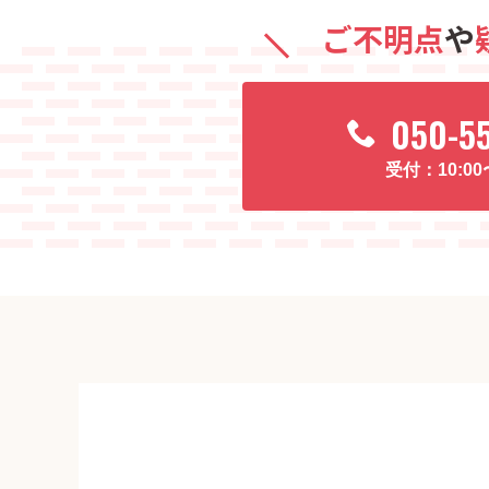
ご不明点
や
050-5
10:0