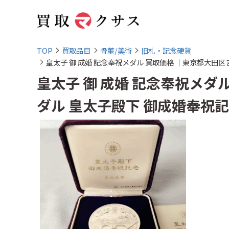
TOP
買取品目
骨董/美術
旧札・記念硬貨
皇太子 御 成婚 記念奉祝メダル 買取価格 ｜東京都大田区
皇太子 御 成婚 記念奉祝メ
ダル 皇太子殿下 御成婚奉祝記念