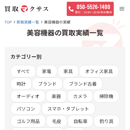
050-5526-1400
10:00〜20:00 年中無休
TOP
買取実績一覧
美容機器の実績
美容機器の買取実績一覧
カテゴリー別
すべて
家電
家具
オフィス家具
時計
ブランド
ブランド古着
オーディオ
楽器
カメラ
掃除機
パソコン
スマホ・タブレット
ゴルフ用品
毛皮
自転車
釣り具