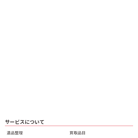
美容機器その他
脱毛機器
2025.12.23
2021.11.12
¥35,500
¥500,000
サービスについて
遺品整理
買取品目