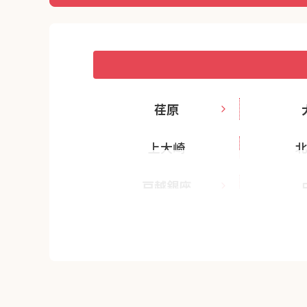
荏原
上大崎
戸越銀座
西小山
東品川
南大井