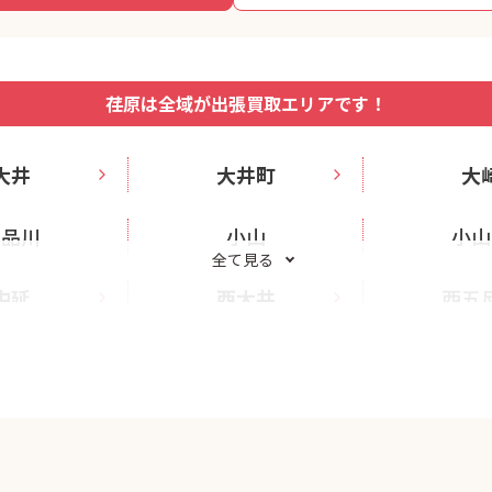
荏原は全域が出張買取エリアです！
大井
大井町
大
北品川
小山
小山
全て見る
中延
西大井
西五
西中延
旗の台
東大
東中延
平塚
広
南品川
武蔵小山
八