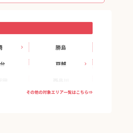
崎
勝島
台
戸越
反田
西品川
その他の対象エリア一覧はこちら⇒
井
五反田
町
二葉
潮
豊町