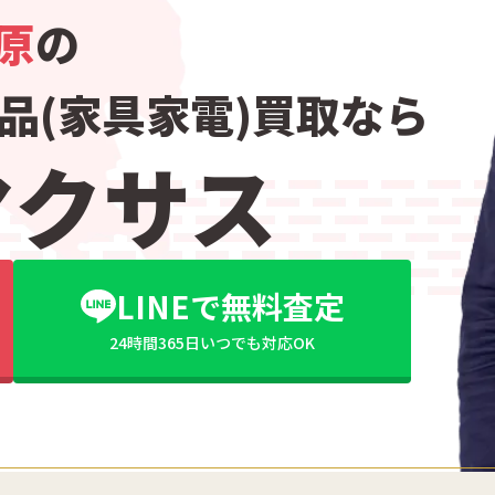
原
の
品(家具家電)買取なら
マクサス
LINEで無料査定
24時間365日いつでも対応OK