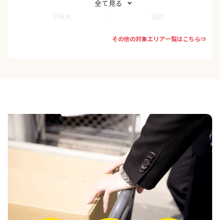
全て見る
千駄木
西片
その他の対象エリア一覧はこちら⇒
根津
白山
本駒込
本郷
茗荷谷
向丘
目白台
弥生
湯島