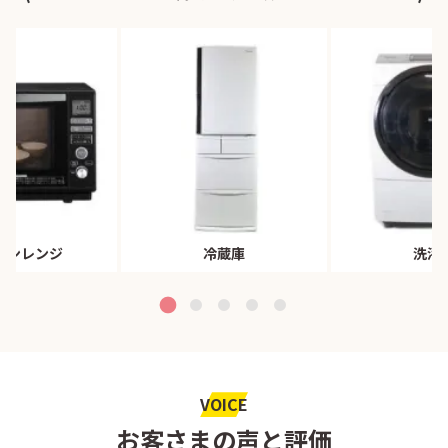
ブンレンジ
冷蔵庫
洗濯
VOICE
お客さまの声と評価