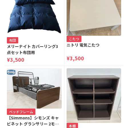
こたつ
布団
ニトリ 電気こたつ
メリーナイト カバーリング3
点セット布団用
¥3,500
¥3,500
ベッドフレーム
【Simmons】シモンズ キャ
ビネット グランサリー 2モー
本棚