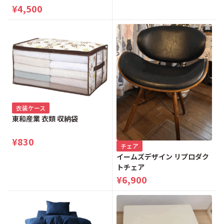
¥4,500
衣装ケース
東和産業 衣類 収納袋
¥830
チェア
イームズデザイン リプロダク
トチェア
¥6,900