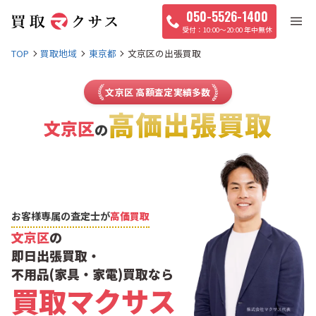
050-5526-1400
10:00〜20:00 年中無休
TOP
買取地域
東京都
文京区の出張買取
文京区 高額査定実績多数
高価出張買取
文京区
の
お客様専属の査定士が
高価買取
文京区
の
即日出張買取・
不用品(家具・家電)買取なら
買取マクサス