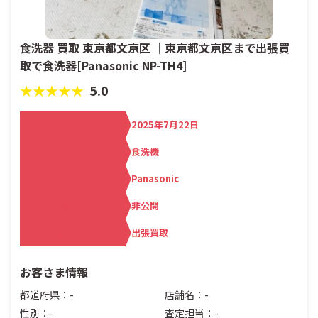
食洗器 買取 東京都文京区 ｜東京都文京区まで出張買
取で食洗器[Panasonic NP-TH4]
★★★★★
5.0
買取日
2025年7月22日
カテゴリ
食洗機
メーカー名
Panasonic
査定額
非公開
買取方法
出張買取
お客さま情報
都道府県：-
店舗名：-
性別：-
査定担当：-