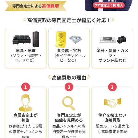
高価買取
プロ査定士：関 憲人
専門査定士による
高価買取の専門査定士が幅広く対応！
家具・家電
貴金属・宝石
楽器・骨董・カメ
ラ・
（ソファ・冷蔵庫・
（ダイヤモンド・ル
ベッドなど）
ビーなど）
ブランド品など
高価買取の理由
1
2
3
専属査定士が
専門査定士が
仲介を挟まない
担当
価値を見極める
直接買取
お客様1人1人に専属
商品ジャンルへの専
販売ルートを最大化
の査定士がつくため
門査定士が価値を見
し高額査定を実現
的確
極めます