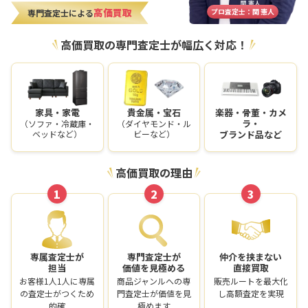
高価買取
プロ査定士：関 憲人
専門査定士による
高価買取の専門査定士が幅広く対応！
家具・家電
貴金属・宝石
楽器・骨董・カメ
ラ・
（ソファ・冷蔵庫・
（ダイヤモンド・ル
ベッドなど）
ビーなど）
ブランド品など
高価買取の理由
1
2
3
専属査定士が
専門査定士が
仲介を挟まない
担当
価値を見極める
直接買取
お客様1人1人に専属
商品ジャンルへの専
販売ルートを最大化
の査定士がつくため
門査定士が価値を見
し高額査定を実現
的確
極めます