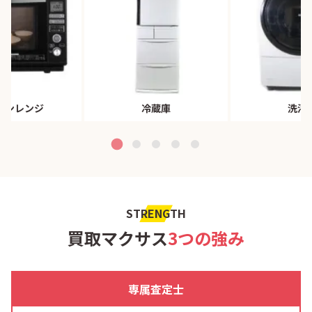
ブンレンジ
冷蔵庫
洗濯
STRENGTH
買取マクサス
3つの強み
専属査定士