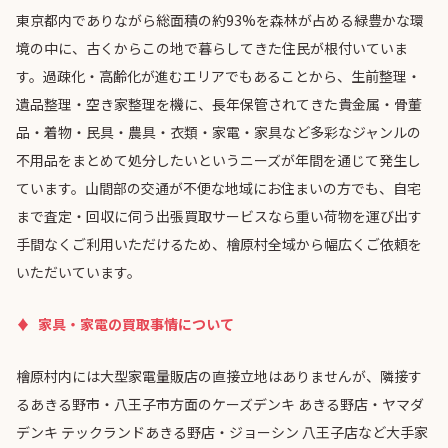
東京都内でありながら総面積の約93%を森林が占める緑豊かな環
境の中に、古くからこの地で暮らしてきた住民が根付いていま
す。過疎化・高齢化が進むエリアでもあることから、生前整理・
遺品整理・空き家整理を機に、長年保管されてきた貴金属・骨董
品・着物・民具・農具・衣類・家電・家具など多彩なジャンルの
不用品をまとめて処分したいというニーズが年間を通じて発生し
ています。山間部の交通が不便な地域にお住まいの方でも、自宅
まで査定・回収に伺う出張買取サービスなら重い荷物を運び出す
手間なくご利用いただけるため、檜原村全域から幅広くご依頼を
いただいています。
家具・家電の買取事情について
檜原村内には大型家電量販店の直接立地はありませんが、隣接す
るあきる野市・八王子市方面のケーズデンキ あきる野店・ヤマダ
デンキ テックランドあきる野店・ジョーシン 八王子店など大手家