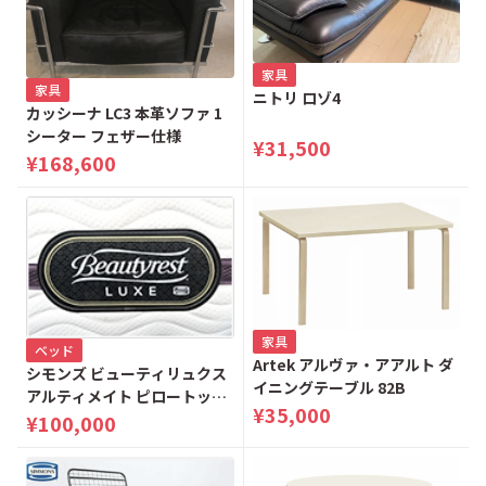
家具
家具
ニトリ ロゾ4
カッシーナ LC3 本革ソファ 1
シーター フェザー仕様
¥31,500
¥168,600
家具
ベッド
Artek アルヴァ・アアルト ダ
シモンズ ビューティリュクス
イニングテーブル 82B
アルティメイト ピロートップ
¥35,000
（シングル）
¥100,000