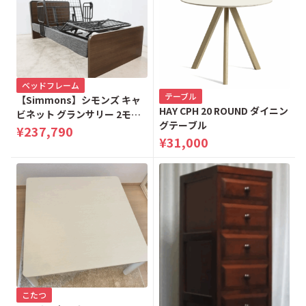
ベッドフレーム
テーブル
【Simmons】シモンズ キャ
HAY CPH 20 ROUND ダイニン
ビネット グランサリー 2モー
グテーブル
ター 電動リクライニングベッ
¥237,790
¥31,000
ド シングルベッド
こたつ