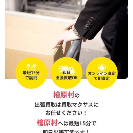
檜原村
の
出張買取は買取マクサスに
お任せください！
檜原村
へは最短15分で
即日出張可能です！