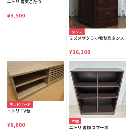
ニトリ 電気こたつ
¥3,500
タンス
ミズメザクラ 小物整理タンス
¥36,100
テレビボード
ニトリ TV台
本棚
¥6,600
ニトリ 書棚 スマーボ