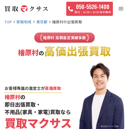
050-5526-1400
10:00〜20:00 年中無休
TOP
買取地域
東京都
檜原村の出張買取
檜原村 高額査定実績多数
高価出張買取
檜原村
の
お客様専属の査定士が
高価買取
檜原村
の
即日出張買取・
不用品(家具・家電)買取なら
買取マクサス