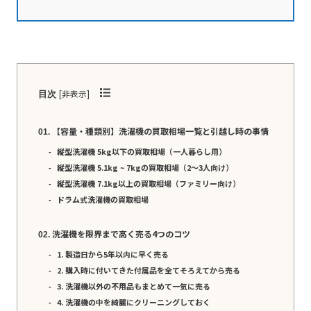
[
非表示
]
目次
【容量・種類別】洗濯機の買取相場一覧と引越し時の事情
縦型洗濯機 5kg以下の買取相場（一人暮らし用）
縦型洗濯機 5.1kg ~ 7kgの買取相場（2〜3人向け）
縦型洗濯機 7.1kg以上の買取相場（ファミリー向け）
ドラム式洗濯機の買取相場
洗濯機を限界まで高く売る4つのコツ
1. 製造日から5年以内に早く売る
2. 購入時に付いてきた付属品を全てそろえてから売る
3. 洗濯機以外の不用品もまとめて一気に売る
4. 洗濯機の中を綺麗にクリーニングしておく