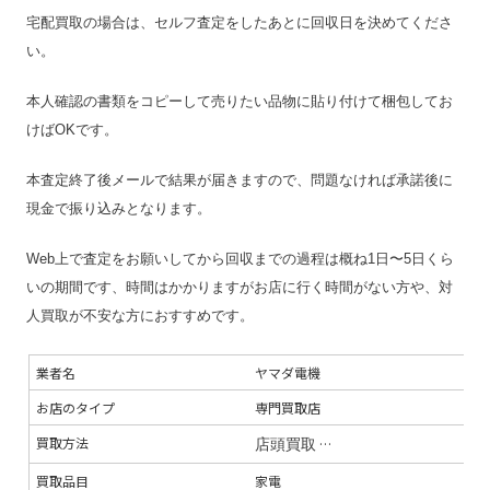
宅配買取の場合は、セルフ査定をしたあとに回収日を決めてくださ
い。
本人確認の書類をコピーして売りたい品物に貼り付けて梱包してお
けばOKです。
本査定終了後メールで結果が届きますので、問題なければ承諾後に
現金で振り込みとなります。
Web上で査定をお願いしてから回収までの過程は概ね1日〜5日くら
いの期間です、時間はかかりますがお店に行く時間がない方や、対
人買取が不安な方におすすめです。
業者名
ヤマダ電機
お店のタイプ
専門買取店
買取方法
店頭買取
出張買取（大型商品のみ
買取品目
家電