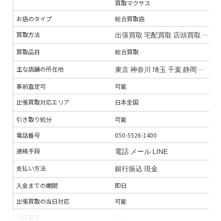
買取マクサス
セ
お店のタイプ
総合買取店
総
買取方法
出張買取
宅配買取
店頭買取
オン
店
買取品目
総合買取
総
主な店舗の所在地
全
東京
神奈川
埼玉
千葉
静岡
宮城
福
事前査定可
可能
–
出張買取対応エリア
日本全国
全
引き取り処分
可能
–
電話番号
050-5526-1400
0
連絡手段
電話
メール
LINE
電
支払い方法
銀行振込
現金
銀
入金までの期間
即日
5
出張買取の当日対応
可能
–
LINE査定
◯
×