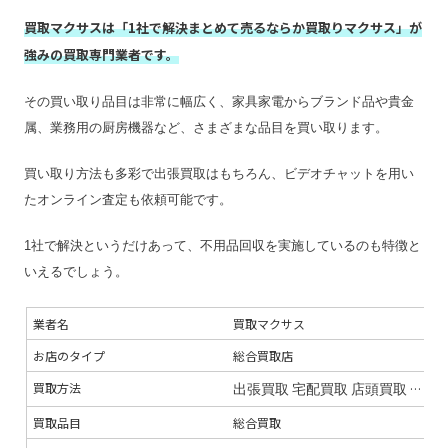
買取マクサスは「1社で解決まとめて売るならか買取りマクサス」が
強みの買取専門業者です。
その買い取り品目は非常に幅広く、家具家電からブランド品や貴金
属、業務用の厨房機器など、さまざまな品目を買い取ります。
買い取り方法も多彩で出張買取はもちろん、ビデオチャットを用い
たオンライン査定も依頼可能です。
1社で解決というだけあって、不用品回収を実施しているのも特徴と
いえるでしょう。
業者名
買取マクサス
お店のタイプ
総合買取店
買取方法
出張買取
宅配買取
店頭買取
オン
買取品目
総合買取