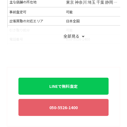
主な店舗の所在地
東京
神奈川
埼玉
千葉
静岡
宮城
福
事前査定可
可能
出張買取の対応エリア
日本全国
引き取り処分
可能
全部見る
電話番号
050-5526-1400
連絡手段
電話
メール
LINE
支払い方法
銀行振込
現金
入金までの期間
即日
出張買取の当日対応
可能
LINEで無料査定
LINE査定
◯
出張料
無料
送料
無料
050-5526-1400
宅配買取の対応エリア
–
宅配買取キット
無料で提供