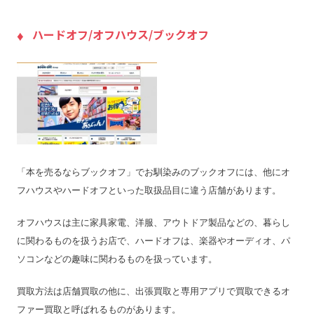
支払い方法
銀行振込
現金
入金までの期間
–
ハードオフ/オフハウス/ブックオフ
出張買取の当日対応
–
LINE査定
×
出張料
–
送料
無料
宅配買取の対応エリア
–
宅配買取キット
×
「本を売るならブックオフ」でお馴染みのブックオフには、他にオ
店舗一覧
店舗一覧を見る
フハウスやハードオフといった取扱品目に違う店舗があります。
ジャンク品の買取
×
オフハウスは主に家具家電、洋服、アウトドア製品などの、暮らし
最低買取点数
–
に関わるものを扱うお店で、ハードオフは、楽器やオーディオ、パ
営業時間
9:00～24:00
ソコンなどの趣味に関わるものを扱っています。
定休日
年中無休
買取方法は店舗買取の他に、出張買取と専用アプリで買取できるオ
特殊搬出可
–
ファー買取と呼ばれるものがあります。