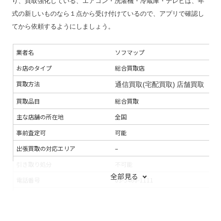
り、買取強化している、エアコン・洗濯機・冷蔵庫・テレビは、年
式の新しいものなら１点から受け付けているので、アプリで確認し
てから依頼するようにしましょう。
業者名
ソフマップ
お店のタイプ
総合買取店
買取方法
通信買取(宅配買取)
店舗買取
買取品目
総合買取
主な店舗の所在地
全国
事前査定可
可能
出張買取の対応エリア
–
引き取り処分
不可能
全部見る
電話番号
03-5466-1111
連絡手段
電話
メール
支払い方法
銀行振込
ビック買取マネー入金