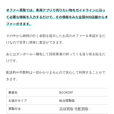
振込手数料
無料
査定期間
2週間
オファー買取では、専用アプリで売りたい物をガイドラインに沿っ
て必要な情報を入力するだけで、その情報をみた全国900店舗からオ
ファーがきます。
その中から納得の行く金額を提示したお店のオファーを承認するだ
けなので非常に簡単に査定ができます。
あとはダンボールへ梱包して回収業者の持ってくる送り状を貼るだ
けです。
配送料や手数料は一切かかりませんので安心して利用することがで
きます。
業者名
BOOKOFF
お店のタイプ
総合買取店
買取方法
店頭買取
宅配買取
出張買取セン