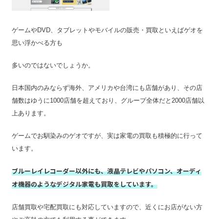
宅配買取の対応エリア
全国
宅配買取キット
無料で提供
ゲームやDVD、タブレットやモバイルの販売・買取といえばゲオを
店舗一覧
店舗一覧を見る
思い浮かべる方も
ジャンク品の買取
×
多いのではないでしょうか。
最低買取点数
–
営業時間
10:00〜20:00
日本国内のみならず海外、アメリカや台湾にも店舗があり、その店
舗数はゆうに1000店舗を超えており、グループ全体だと2000店舗以
定休日
年中無休
上あります。
特殊搬出可
–
振込手数料
無料
ゲームでお馴染みのゲオですが、実は家電の買取も積極的に行って
います。
査定期間
–
ブルーレイレコーダー以外にも、液晶テレビやパソコン、オーディ
オ機器のようなデジタル家電も買取をしています。
店舗買取や宅配買取にも対応していますので、近くにお店がない方