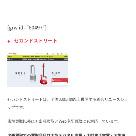
店舗一覧
店舗一覧を見る
ジャンク品の買取
◯
最低買取点数
1点でも買取可能
[grw id=”80497″]
営業時間
10:00〜20:00
セカンドストリート
定休日
年中無休
特殊搬出可
可
振込手数料
無料
査定期間
3営業日
セカンドストリートは、全国800店舗以上展開する総合リユースショ
ップです。
店舗買取以外にも出張買取とWeb宅配買取にも対応しています。
出張買取での買取品目は大型デジタル家電・大型生活家電・大型家