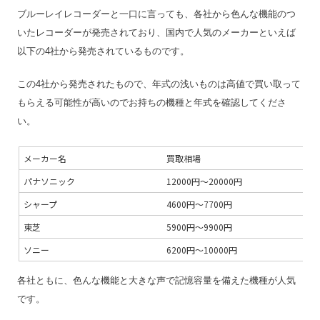
ブルーレイレコーダーと一口に言っても、各社から色んな機能のつ
最低買取点数
–
いたレコーダーが発売されており、国内で人気のメーカーといえば
営業時間
10:00～17:00
以下の4社から発売されているものです。
定休日
土日祝
この4社から発売されたもので、年式の浅いものは高値で買い取って
特殊搬出可
–
もらえる可能性が高いのでお持ちの機種と年式を確認してくださ
振込手数料
無料
い。
査定期間
–
メーカー名
買取相場
お
パナソニック
12000円〜20000円
お
シャープ
4600円〜7700円
A
東芝
5900円〜9900円
R
ソニー
6200円〜10000円
B
各社ともに、色んな機能と大きな声で記憶容量を備えた機種が人気
です。