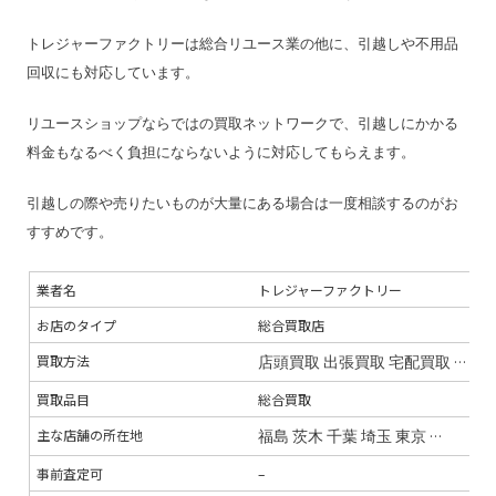
査定期間
–
トレジャーファクトリーは総合リユース業の他に、引越しや不用品
回収にも対応しています。
リユースショップならではの買取ネットワークで、引越しにかかる
料金もなるべく負担にならないように対応してもらえます。
引越しの際や売りたいものが大量にある場合は一度相談するのがお
すすめです。
業者名
トレジャーファクトリー
お店のタイプ
総合買取店
買取方法
店頭買取
出張買取
宅配買取
引越買
買取品目
総合買取
主な店舗の所在地
福島
茨木
千葉
埼玉
東京
神奈川
京
事前査定可
–