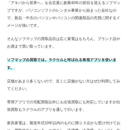
「アキバから世界へ」を合言葉に創業40年の節目を迎えるソフマッ
店舗一覧
店舗一覧を見る
プですが、パソコンソフトのレンタル事業から始まった会社なの
ジャンク品の買取
〇
で、新品・中古のパソコンやパソコンの関連部品の売買に関するイ
最低買取点数
–
メージが強いです。
営業時間
10:00～19:00
そんなソフマップの買取品目は広く家電はもちろん、ブランド品や
定休日
年中無休
お酒まで買い取っています。
特殊搬出可
–
ソフマップの買取では、ラクウルと呼ばれる専用アプリを使いま
振込手数料
–
す。
査定期間
–
店舗があまり多くないので、近くに店舗がない方はぜひ利用してみ
てください。
専用アプリでの宅配買取以外にも出張買取にも対応していますが出
張買取もラクウルのアプリを通して行います。
家具家電は、製造年式10年以内のものに限り３点から受け付けてお