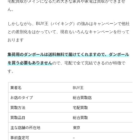
宅配買取がメインになるため大きな家具や家電は買取ができませ
最低買取点数
–
ん。
営業時間
平日 11:00〜20:00
休日 10:00〜20
しかしながら、BUY王（バイキング）の強みはキャンペーンで他社
定休日
要確認
との差別化をはかっていて、現在もいろんなキャンペーンを行って
特殊搬出可
–
おります
振込手数料
無料
集荷用のダンボールは送料無料で届けてくれますので、ダンボール
査定期間
–
を買う必要もありません
ので、宅配で全て完結できるのが特徴で
す。
業者名
BUY王
お店のタイプ
総合買取店
買取方法
宅配買取
買取品目
総合買取
主な店舗の所在地
東京
事前査定可
–