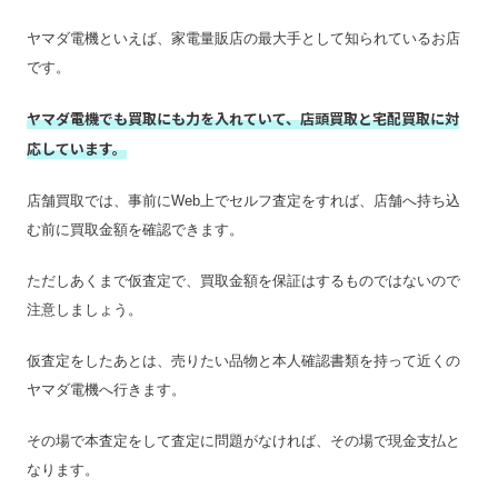
宅配買取キット
×
ヤマダ電機といえば、家電量販店の最大手として知られているお店
店舗一覧
店舗一覧を見る
です。
ジャンク品の買取
一部対応
ヤマダ電機でも買取にも力を入れていて、店頭買取と宅配買取に対
最低買取点数
–
応しています。
営業時間
10:00〜22:00
定休日
–
店舗買取では、事前にWeb上でセルフ査定をすれば、店舗へ持ち込
む前に買取金額を確認できます。
特殊搬出可
–
振込手数料
無料
ただしあくまで仮査定で、買取金額を保証はするものではないので
査定期間
1週間
注意しましょう。
仮査定をしたあとは、売りたい品物と本人確認書類を持って近くの
ヤマダ電機へ行きます。
その場で本査定をして査定に問題がなければ、その場で現金支払と
なります。