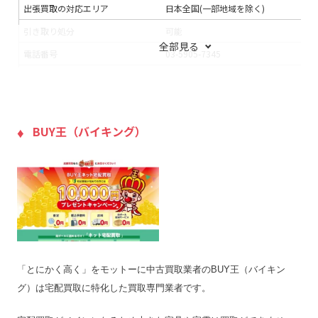
出張買取の対応エリア
日本全国(一部地域を除く)
引き取り処分
可能
全部見る
電話番号
03-5905-7345
連絡手段
電話
メール
支払い方法
銀行振込
入金までの期間
–
BUY王（バイキング）
出張買取の当日対応
–
LINE査定
◯
出張料
無料
送料
無料
宅配買取の対応エリア
–
宅配買取キット
×
「とにかく高く」をモットーに中古買取業者のBUY王（バイキン
店舗一覧
店舗一覧を見る
グ）は宅配買取に特化した買取専門業者です。
ジャンク品の買取
×