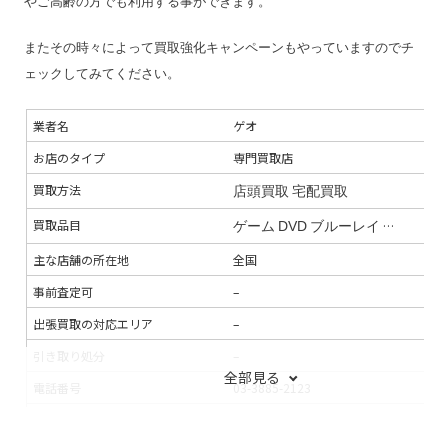
やご高齢の方でも利用する事ができます。
またその時々によって買取強化キャンペーンもやっていますのでチ
ェックしてみてください。
業者名
ゲオ
お店のタイプ
専門買取店
買取方法
店頭買取
宅配買取
買取品目
ゲーム
DVD
ブルーレイ
スマホ
タ
主な店舗の所在地
全国
事前査定可
–
出張買取の対応エリア
–
引き取り処分
–
全部見る
電話番号
03-3885-2123
連絡手段
メール