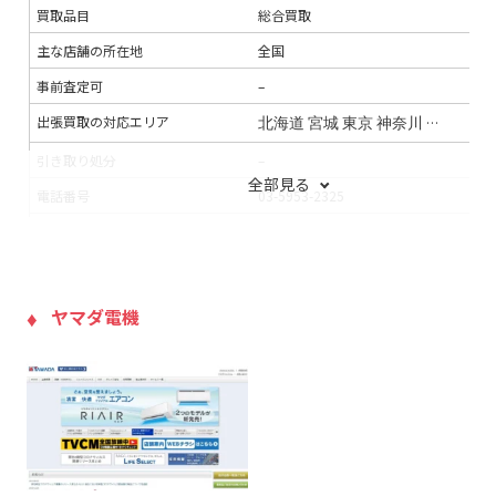
買取品目
総合買取
主な店舗の所在地
全国
事前査定可
–
出張買取の対応エリア
北海道
宮城
東京
神奈川
埼玉
愛知
引き取り処分
–
全部見る
電話番号
03-5953-2325
連絡手段
電話
支払い方法
銀行振込
現金
キャッシュレス払
入金までの期間
即日
ヤマダ電機
出張買取の当日対応
–
LINE査定
一部品目に対応
出張料
無料
送料
無料
宅配買取の対応エリア
–