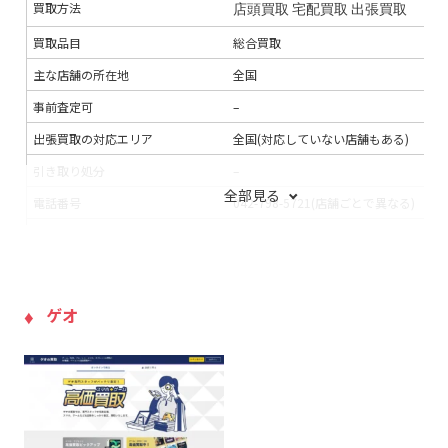
買取方法
店頭買取
宅配買取
出張買取
買取品目
総合買取
主な店舗の所在地
全国
事前査定可
–
出張買取の対応エリア
全国(対応していない店舗もある)
引き取り処分
–
全部見る
電話番号
042-798-5721(店舗ごとで異なる)
連絡手段
電話
メール
LINE
支払い方法
銀行振込
現金
入金までの期間
5～17日程度
ゲオ
出張買取の当日対応
–
LINE査定
×
出張料
無料
送料
無料