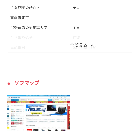
主な店舗の所在地
全国
事前査定可
–
出張買取の対応エリア
全国
引き取り処分
可能
全部見る
電話番号
03-6458-4891
連絡手段
電話
支払い方法
現金
入金までの期間
–
ソフマップ
出張買取の当日対応
–
LINE査定
×
出張料
–
送料
無料
宅配買取の対応エリア
–
宅配買取キット
×