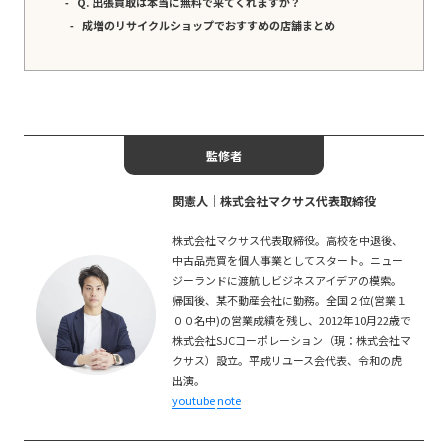
Q. 出張買取は本当に無料で来てくれますか？
成増のリサイクルショップでおすすめの店舗まとめ
監修者
関憲人│株式会社マクサス代表取締役
株式会社マクサス代表取締役。高校を中退後、
中古品売買を個人事業としてスタート。ニュー
ジーランドに渡航しビジネスアイデアの模索。
帰国後、某不動産会社に勤務。全国２位(営業１
００名中)の営業成績を残し、2012年10月22歳で
株式会社SJCコーポレーション（現：株式会社マ
クサス）設立。平成リユース会代表、令和の虎
出演。
youtube
note