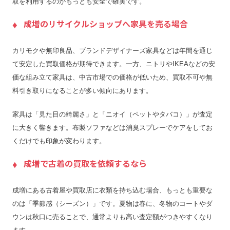
取を利用するのがもっとも安全で確実です。
成増のリサイクルショップへ家具を売る場合
カリモクや無印良品、ブランドデザイナーズ家具などは年間を通じ
て安定した買取価格が期待できます。一方、ニトリやIKEAなどの安
価な組み立て家具は、中古市場での価格が低いため、買取不可や無
料引き取りになることが多い傾向にあります。
家具は「見た目の綺麗さ」と「ニオイ（ペットやタバコ）」が査定
に大きく響きます。布製ソファなどは消臭スプレーでケアをしてお
くだけでも印象が変わります。
成増で古着の買取を依頼するなら
成増にある古着屋や買取店に衣類を持ち込む場合、もっとも重要な
のは「季節感（シーズン）」です。夏物は春に、冬物のコートやダ
ウンは秋口に売ることで、通常よりも高い査定額がつきやすくなり