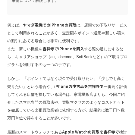
事情について解説します。
ヤマダ電機でのiPhoneの買取
例えば、
は、店頭での下取りサービス
として利用されることが多く、査定額をポイント還元や新しい端末
の割引にあてる場合には非常に便利です。
吉祥寺でiPhoneを購入
また、新しい機種を
する際の足しにするな
ら、キャリアショップ（au、docomo、SoftBankなど）の下取りプロ
グラムを利用するのも一つの手です。
しかし、「ポイントではなく現金で受け取りたい」「少しでも高く
iPhoneの中古品を吉祥寺で
売りたい」という場合や、
一番高く評価
してくれる店舗を探している場合は、家電量販店よりも、今回ご紹
介したスマホ専門の買取店や、買取マクサスのようなコストカット
を徹底している出張買取業者に依頼する方が、結果的に数千円〜数
万円単位で得をすることが多いです。
Apple Watchの買取を吉祥寺で
最新のスマートウォッチである
検討