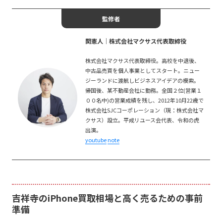
監修者
関憲人│株式会社マクサス代表取締役
株式会社マクサス代表取締役。高校を中退後、
中古品売買を個人事業としてスタート。ニュー
ジーランドに渡航しビジネスアイデアの模索。
帰国後、某不動産会社に勤務。全国２位(営業１
００名中)の営業成績を残し、2012年10月22歳で
株式会社SJCコーポレーション（現：株式会社マ
クサス）設立。平成リユース会代表、令和の虎
出演。
youtube
note
吉祥寺のiPhone買取相場と高く売るための事前
準備