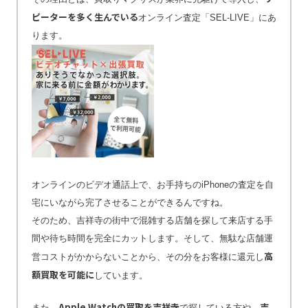
ピーターを多く生んでいる
オンライン査定「SEL-LIVE」にあ
ります。
オンラインのビデオ通話上で、お手持ちのiPhoneの査定を自
宅にいながら完了させることができるんですね。
そのため、吉祥寺の街中で混雑する店舗を探して来店する手
間や待ち時間を完全にカットします。そして、無駄な店舗運
高
営コストがかからないことから、その分をお客様に還元し
額買取を可能に
しています。
Apple Watchの買取を吉祥寺
吉
また、
で探している方や、