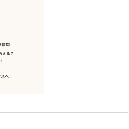
る質問
らえる？
？
サスへ！