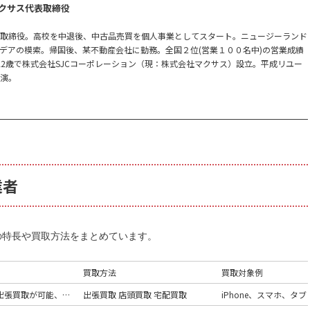
クサス代表取締役
表取締役。高校を中退後、中古品売買を個人事業としてスタート。ニュージーランド
デアの模索。帰国後、某不動産会社に勤務。全国２位(営業１００名中)の営業成績
0月22歳で株式会社SJCコーポレーション（現：株式会社マクサス）設立。平成リユー
出演。
業者
0社の特長や買取方法をまとめています。
買取方法
買取対象例
最短15分での出張買取が可能、専属の査定士が担当
出張買取 店頭買取 宅配買取