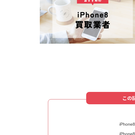
この
iPho
iPho