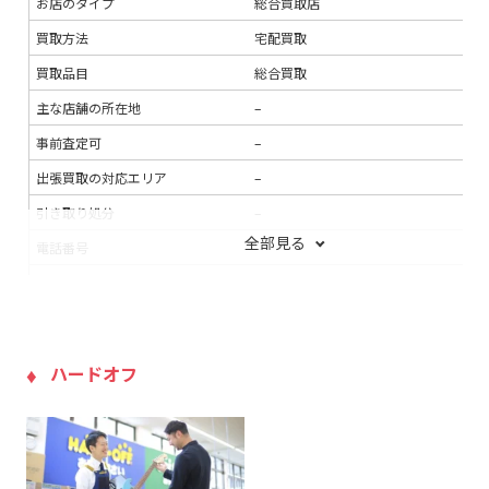
お店のタイプ
総合買取店
買取方法
宅配買取
買取品目
総合買取
主な店舗の所在地
–
事前査定可
–
出張買取の対応エリア
–
引き取り処分
–
全部見る
電話番号
–
連絡手段
お問い合わせフォームのみ
支払い方法
買取王子ポイント
Amazonギフ
入金までの期間
約3営業日以内
ハードオフ
出張買取の当日対応
–
LINE査定
–
出張料
–