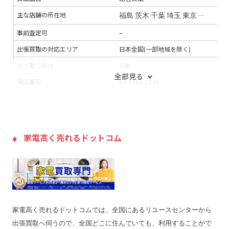
主な店舗の所在地
福島
茨木
千葉
埼玉
東京
神奈川
京
事前査定可
–
出張買取の対応エリア
日本全国(一部地域を除く)
引き取り処分
可能
全部見る
電話番号
03-5905-7345
連絡手段
電話
メール
支払い方法
銀行振込
入金までの期間
–
家電高く売れるドットコム
出張買取の当日対応
–
LINE査定
◯
出張料
無料
送料
無料
家電高く売れるドットコムでは、全国にあるリユースセンターから
宅配買取の対応エリア
–
出張買取へ伺うので、全国どこに住んでいても、利用することがで