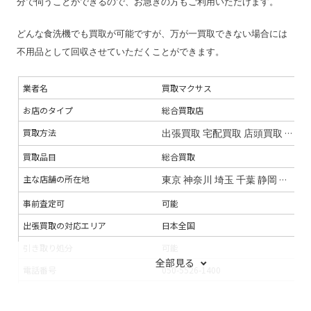
分で伺うことができるので、お急ぎの方もご利用いただけます。
どんな食洗機でも買取が可能ですが、万が一買取できない場合には
不用品として回収させていただくことができます。
業者名
買取マクサス
お店のタイプ
総合買取店
買取方法
出張買取
宅配買取
店頭買取
オン
買取品目
総合買取
主な店舗の所在地
東京
神奈川
埼玉
千葉
静岡
宮城
福
事前査定可
可能
出張買取の対応エリア
日本全国
引き取り処分
可能
全部見る
電話番号
050-5526-1400
連絡手段
電話
メール
LINE