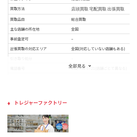
買取方法
店頭買取
宅配買取
出張買取
買取品目
総合買取
主な店舗の所在地
全国
事前査定可
–
出張買取の対応エリア
全国(対応していない店舗もある)
引き取り処分
–
全部見る
電話番号
042-798-5721(店舗ごとで異なる)
連絡手段
電話
メール
LINE
支払い方法
銀行振込
現金
入金までの期間
5～17日程度
トレジャーファクトリー
出張買取の当日対応
–
LINE査定
×
出張料
無料