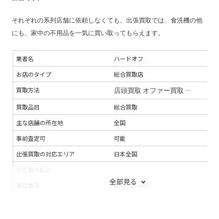
それぞれの系列店舗に依頼しなくても、出張買取では、食洗機の他
にも、家中の不用品を一気に買い取ってもらえます。
業者名
ハードオフ
お店のタイプ
総合買取店
買取方法
店頭買取
オファー買取
出張買取
買取品目
総合買取
主な店舗の所在地
全国
事前査定可
可能
出張買取の対応エリア
日本全国
引き取り処分
–
全部見る
電話番号
03-6206-4861
連絡手段
電話
支払い方法
–