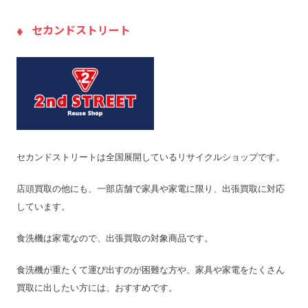
入金までの期間
–
セカンドストリート
出張買取の当日対応
–
LINE査定
×
出張料
–
送料
無料(オファー買取)
宅配買取の対応エリア
–
宅配買取キット
あり(オファー買取)
セカンドストリートは全国展開しているリサイクルショップです。
店舗一覧
店舗一覧を見る
店頭買取の他にも、一部店舗で家具や家電に限り、出張買取に対応
ジャンク品の買取
◯
しています。
最低買取点数
1点でも買取可能
営業時間
11:00〜20:00
食洗機は家電なので、出張買取の対象商品です。
定休日
–
食洗機が重たくて運び出すのが困難な方や、家具や家電をたくさん
特殊搬出可
–
買取に出したい方には、おすすめです。
振込手数料
無料