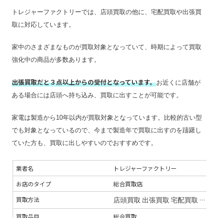
送料
無料
トレジャーファクトリーでは、店頭買取の他に、宅配買取や出張買
宅配買取の対応エリア
全国
取に対応しています。
宅配買取キット
無料で提供
家中のさまざまなものが買取対象となっていて、時期によって買取
店舗一覧
店舗一覧を見る
強化中の商品が多数あります。
ジャンク品の買取
×
最低買取点数
–
出張買取だと３点以上からの受付となっています。
お近くに店舗が
営業時間
10:00〜20:00
ある場合には店頭へ持ち込み、買取に出すことが可能です。
定休日
年中無休
家電は製造から10年以内が買取対象となっています。比較的古い型
特殊搬出可
–
でも対象となっているので、今まで製造年で買取に出すのを躊躇し
振込手数料
無料
ていた方も、買取に出しやすいのでおすすめです。
査定期間
–
業者名
トレジャーファクトリー
お店のタイプ
総合買取店
買取方法
店頭買取
出張買取
宅配買取
引越買
買取品目
総合買取