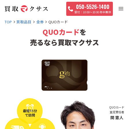
050-5526-1400
10:00〜20:00 年中無休
TOP
買取品目
金券
QUOカード
QUOカード
を
売るなら買取マクサス
QUOカード
査定責任者
関 憲人