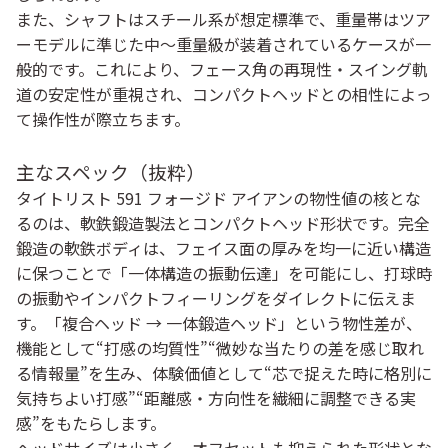
また、シャフトはスチール系が想定標準で、重量帯はツア
ーモデルに準じた中〜重量級が装着されているケースが一
般的です。これにより、フェース角の再現性・スイング軌
道の安定性が重視され、コンパクトヘッドとの相性によっ
て操作性が際立ちます。
主なスペック（抜粋）
タイトリスト 591 フォージド アイアンの物性値の核とな
るのは、軟鉄鍛造製法とコンパクトヘッド形状です。完全
鍛造の軟鉄ボディは、フェイス面の厚みを均一に近い構造
に保つことで「一体構造の振動伝達」を可能にし、打球時
の振動やインパクトフィーリングをダイレクトに伝えま
す。「複合ヘッド → 一体鍛造ヘッド」という物性差が、
機能として“打感の均質性”“微妙な当たりの差を感じ取れ
る情報量”を生み、体験価値として“芯で捉えた時に格別に
気持ちよい打感”“距離感・方向性を繊細に調整できる実
感”をもたらします。
ヘッドサイズは小さく、オフセットも抑えられた形状とな