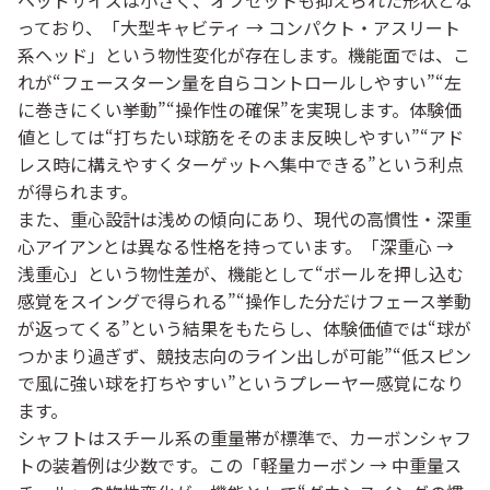
っており、「大型キャビティ → コンパクト・アスリート
系ヘッド」という物性変化が存在します。機能面では、こ
れが“フェースターン量を自らコントロールしやすい”“左
に巻きにくい挙動”“操作性の確保”を実現します。体験価
値としては“打ちたい球筋をそのまま反映しやすい”“アド
レス時に構えやすくターゲットへ集中できる”という利点
が得られます。
また、重心設計は浅めの傾向にあり、現代の高慣性・深重
心アイアンとは異なる性格を持っています。「深重心 →
浅重心」という物性差が、機能として“ボールを押し込む
感覚をスイングで得られる”“操作した分だけフェース挙動
が返ってくる”という結果をもたらし、体験価値では“球が
つかまり過ぎず、競技志向のライン出しが可能”“低スピン
で風に強い球を打ちやすい”というプレーヤー感覚になり
ます。
シャフトはスチール系の重量帯が標準で、カーボンシャフ
トの装着例は少数です。この「軽量カーボン → 中重量ス