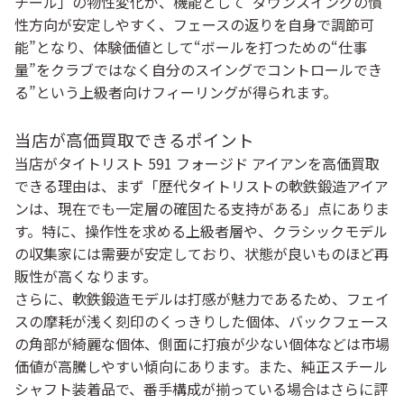
チール」の物性変化が、機能として“ダウンスイングの慣
性方向が安定しやすく、フェースの返りを自身で調節可
能”となり、体験価値として“ボールを打つための“仕事
量”をクラブではなく自分のスイングでコントロールでき
る”という上級者向けフィーリングが得られます。
当店が高価買取できるポイント
当店がタイトリスト 591 フォージド アイアンを高価買取
できる理由は、まず「歴代タイトリストの軟鉄鍛造アイア
ンは、現在でも一定層の確固たる支持がある」点にありま
す。特に、操作性を求める上級者層や、クラシックモデル
の収集家には需要が安定しており、状態が良いものほど再
販性が高くなります。
さらに、軟鉄鍛造モデルは打感が魅力であるため、フェイ
スの摩耗が浅く刻印のくっきりした個体、バックフェース
の角部が綺麗な個体、側面に打痕が少ない個体などは市場
価値が高騰しやすい傾向にあります。また、純正スチール
シャフト装着品で、番手構成が揃っている場合はさらに評