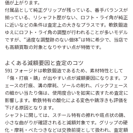
価が上がります。
付属品として純正グリップが残っている、番手バランスが
揃っている、リシャフト歴がない、ロフト・ライ角が純正
に近いなどの条件は査定上の大きなプラスです。軟鉄鍛造
ゆえにロフト・ライ角の調整が行われることが多いモデル
ですが、“過度な調整跡のない個体”は特に希少で、当店で
も高額買取の対象となりやすい点が特徴です。
よくある減額要因と査定のコツ
591 フォージドは軟鉄鍛造であるため、素材特性として
「傷・打痕・錆」が出やすい点が減額要因になります。フ
ェースの打痕、溝の摩耗、ソールの削れ、バックフェース
の細かい当たり傷は、使用度合いを如実に表すため査定に
影響します。軟鉄特有の酸化による変色や錆浮きも評価を
下げる原因となります。
シャフトに関しては、スチール特有の擦れや斑点状の錆、
小さな曲がりが確認されると減額対象です。グリップの硬
化・摩耗・べたつきなどは交換前提として扱われ、査定額