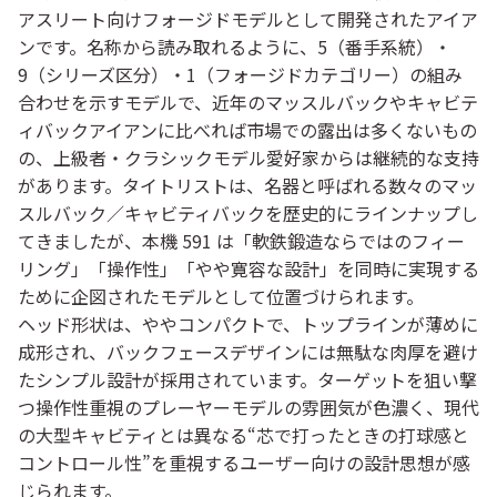
アスリート向けフォージドモデルとして開発されたアイア
ンです。名称から読み取れるように、5（番手系統）・
9（シリーズ区分）・1（フォージドカテゴリー）の組み
合わせを示すモデルで、近年のマッスルバックやキャビテ
ィバックアイアンに比べれば市場での露出は多くないもの
の、上級者・クラシックモデル愛好家からは継続的な支持
があります。タイトリストは、名器と呼ばれる数々のマッ
スルバック／キャビティバックを歴史的にラインナップし
てきましたが、本機 591 は「軟鉄鍛造ならではのフィー
リング」「操作性」「やや寛容な設計」を同時に実現する
ために企図されたモデルとして位置づけられます。
ヘッド形状は、ややコンパクトで、トップラインが薄めに
成形され、バックフェースデザインには無駄な肉厚を避け
たシンプル設計が採用されています。ターゲットを狙い撃
つ操作性重視のプレーヤーモデルの雰囲気が色濃く、現代
の大型キャビティとは異なる“芯で打ったときの打球感と
コントロール性”を重視するユーザー向けの設計思想が感
じられます。