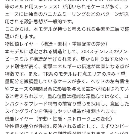
等のミルド用ステンレス）が用いられるケースが多く、フ
ェースには独自のハニカムミーリングなどのパターンが採
用される設計思想が一般的です。
ここからは、本モデルが持つと考えられる要素を三層で整
理いたします。
物性値レイヤー（構造・素材・重量配置の差分）
本モデルに想定される構造として、303ステンレスのワン
ピースミルド構造が挙げられます。塊から削り出すためヘ
ッド剛性が高く、衝撃エネルギーの伝達が素直になる点が
特徴です。また、TR系のモデルは打点エリアの厚み・重
量配分を微調整しているケースが多く、ヘッドの左右慣性
やフェースの開閉具合に影響を与える設計が採用されてい
ると考えられます。重心位置は極端な深重心ではなく、コ
ンパクトなブレード特有の前寄り重心を採用し、意図した
スイングラインを保持しやすい構造が推測されます。
機能レイヤー（挙動・性能・ストローク上の変化）
物性値の差分が性能に反映される点として、まずワンピー
スミルドによるヘッドの剛性感が挙げられます。インパク