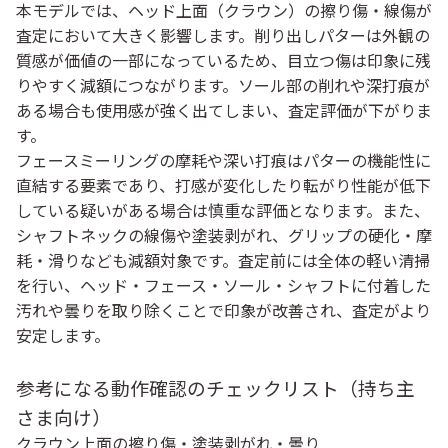
本モデルでは、ヘッド上面（クラウン）の擦り傷・線傷が
査定において大きく影響します。削り出しパターは外観の
質感が価値の一部になっているため、目立つ傷は印象に残
りやすく減額につながります。ソール部の削れや深打痕が
ある場合も使用感が強く出てしまい、査定評価が下がりま
す。
フェースミーリングの摩耗や深い打痕はパターの機能性に
直結する要素であり、打感が変化したり転がり性能が低下
している疑いがある場合は慎重な評価となります。また、
シャフトネックの線傷や塗装剥がれ、グリップの硬化・摩
耗・滑りなども減額対象です。査定前には全体の軽い清掃
を行い、ヘッド・フェース・ソール・シャフトに付着した
汚れや曇りを取り除くことで印象が改善され、査定がより
安定します。
参考になる動作確認のチェックリスト（持ち主
さま向け）
クラウン上面の擦り傷・塗装剥がれ・曇り