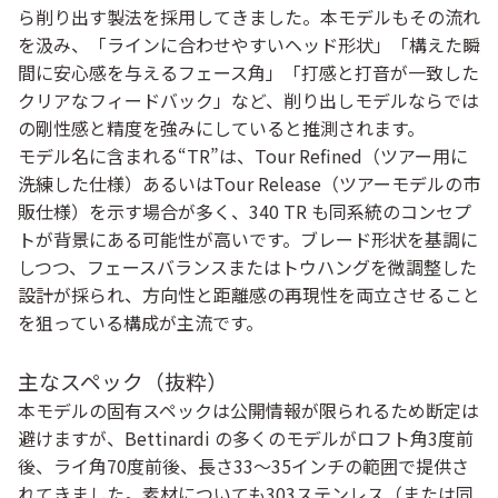
ら削り出す製法を採用してきました。本モデルもその流れ
を汲み、「ラインに合わせやすいヘッド形状」「構えた瞬
間に安心感を与えるフェース角」「打感と打音が一致した
クリアなフィードバック」など、削り出しモデルならでは
の剛性感と精度を強みにしていると推測されます。
モデル名に含まれる“TR”は、Tour Refined（ツアー用に
洗練した仕様）あるいはTour Release（ツアーモデルの市
販仕様）を示す場合が多く、340 TR も同系統のコンセプ
トが背景にある可能性が高いです。ブレード形状を基調に
しつつ、フェースバランスまたはトウハングを微調整した
設計が採られ、方向性と距離感の再現性を両立させること
を狙っている構成が主流です。
主なスペック（抜粋）
本モデルの固有スペックは公開情報が限られるため断定は
避けますが、Bettinardi の多くのモデルがロフト角3度前
後、ライ角70度前後、長さ33〜35インチの範囲で提供さ
れてきました。素材についても303ステンレス（または同