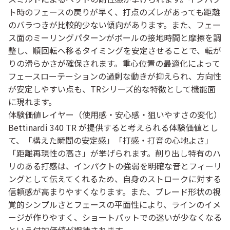
ト時のフェースの戻りが早く、打点のズレがあっても距離
のバラつきが比較的少ない傾向があります。また、フェー
ス面のミーリングパターンがボールの接地時間と摩擦を調
整し、順回転へ移るタイミングを安定させることで、転が
りの滑らかさが確保されます。重心位置の最適化によって
フェースローテーションの過剰な動きが抑えられ、方向性
が安定しやすい点も、TRシリーズ的な特徴として機能面
に現れます。
体験価値レイヤー（使用感・安心感・狙いやすさの変化）
Bettinardi 340 TR が提供すると考えられる体験価値とし
て、「構えた瞬間の安定感」「打感・打音の心地よさ」
「距離再現性の高さ」が挙げられます。削り出し特有のハ
リのある打感は、インパクトの強弱を明確な音とフィーリ
ングとして伝えてくれるため、自身のストロークに対する
信頼感が高まりやすくなります。また、ブレード形状の視
覚的シンプルさとフェースの平面性により、ラインのイメ
ージが作りやすく、ショートパットでの迷いが少なくなる