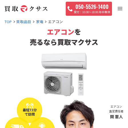
050-5526-1400
10:00〜20:00 年中無休
TOP
買取品目
家電
エアコン
エアコン
を
売るなら買取マクサス
エアコン
査定責任者
関 憲人