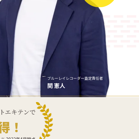
ブルーレイレコーダー
査定責任者
関 憲人
トエキテンで
得！
※ 2022年4月時点