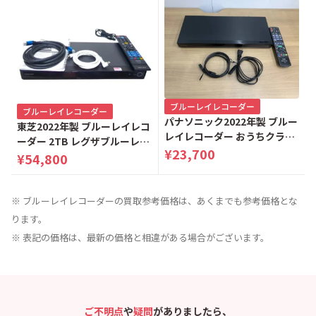
ブルーレイレコーダー
ブルーレイレコーダー
パナソニック2022年製 ブルー
東芝2022年製 ブルーレイレコ
レイレコーダー おうちクラウ
ーダー 2TB レグザブルーレイ
ドディーガ 1TB DMR-2W101
¥23,700
DBR-W2010
¥54,800
※ ブルーレイレコーダーの買取参考価格は、あくまでも参考価格とな
ります。
※ 表記の価格は、最新の価格と相違がある場合がございます。
ご不明点
や
疑問
がありましたら、