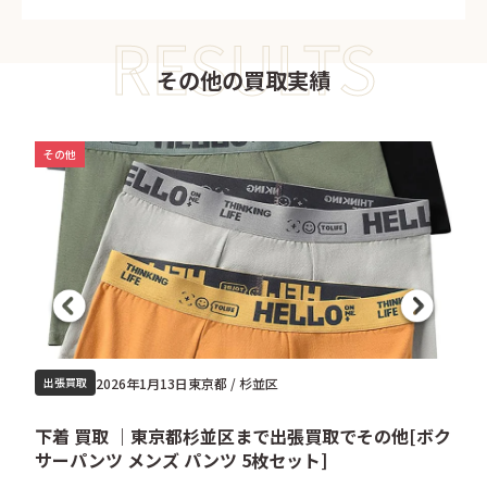
RESULTS
その他の買取実績
その他
2026年1月13日
東京都 / 杉並区
出張買取
下着 買取 ｜東京都杉並区まで出張買取でその他[ボク
サーパンツ メンズ パンツ 5枚セット]
6