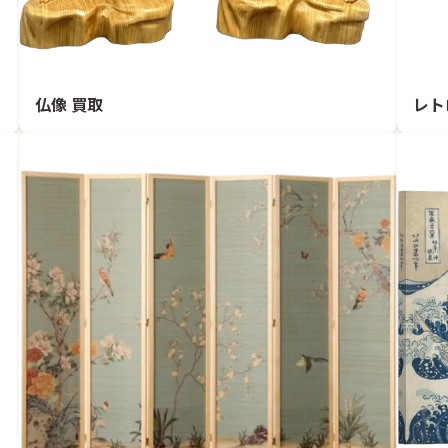
仏像 買取
レト