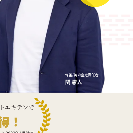
骨董/美術
査定責任者
関 憲人
トエキテンで
得！
※ 2022年4月時点