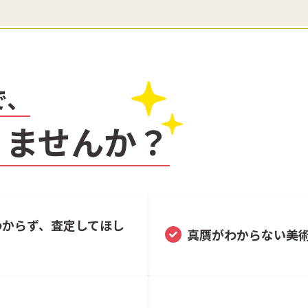
で、
りませんか？
わからず、査定してほし
真贋がわからない美