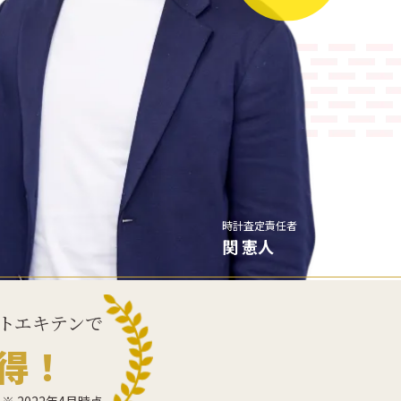
時計
査定責任者
関 憲人
トエキテンで
得！
※ 2022年4月時点