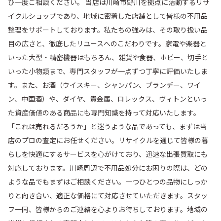
ひ一度ご相談ください。 当店は川崎市野川を拠点に活動するリサ
イクルショップであり、地域に密着した店舗として皆様の不用品
整理をサポートしております。私たちの強みは、その取り扱い品
目の広さと、徹底したリユースへのこだわりです。家電や楽器と
いった大型・精密機器はもちろん、雑貨や食器、ホビー、切手と
いった小物類まで、専門スタッフが一点ずつ丁寧に評価いたしま
す。また、お酒（ウイスキー、シャンパン、ブランデー、ワイ
ン、中国酒）や、ダイヤ、貴金属、ロレックス、ヴィトンといっ
た資産価値のある商品にも専門知識を持って対応いたします。
「これは売れるだろうか」と迷うような品であっても、まずは当
店のプロの査定にお任せください。リサイクルを通じて皆様の暮
らしを快適にするサービスを心がけており、迅速な出張買取にも
対応しております。川崎周辺で不用品処分にお困りの際は、どの
ような品でもまずはご相談ください。一つひとつの品物にしっか
りと向き合い、適正な価格にて対応させていただきます。スタッ
フ一同、皆様からのご連絡を心よりお待ちしております。地域の