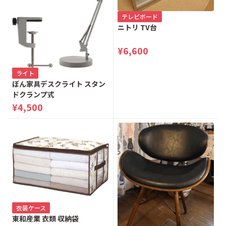
テレビボード
ニトリ TV台
¥6,600
ライト
ぼん家具デスクライト スタン
ドクランプ式
¥4,500
衣装ケース
東和産業 衣類 収納袋