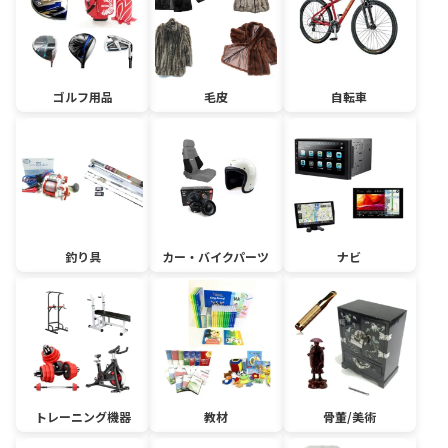
ゴルフ用品
毛皮
自転車
釣り具
カー・バイクパーツ
ナビ
トレーニング機器
教材
骨董/美術