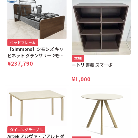
ベッドフレーム
【Simmons】シモンズ キャ
ビネット グランサリー 2モー
本棚
ター 電動リクライニングベッ
¥237,790
ニトリ 書棚 スマーボ
ド シングルベッド
¥1,000
ダイニングテーブル
Artek アルヴァ・アアルト ダ