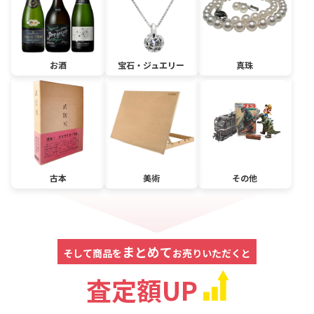
お酒
宝石・ジュエリー
真珠
古本
美術
その他
まとめて
そして商品を
お売りいただくと
査定額UP