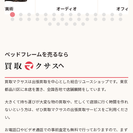
董/美術
オーディオ
オフィス
ベッドフレームを売るなら
へ
買取マクサスは出張買取を中心とした総合リユースショップです。東京
都品川区に本店を置き、全国各地で店舗展開をしています。
大きくて持ち運びが大変な物の買取や、忙しくて店頭に行く時間を作れ
ないという方は、ぜひ買取マクサスの出張買取サービスをご利用くださ
い。
お電話口やビデオ通話での事前査定も無料で行っておりますので、まず