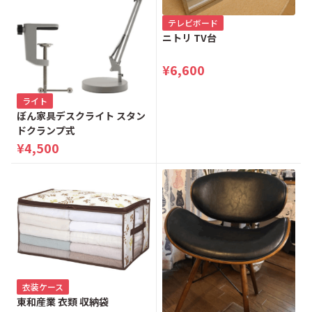
テレビボード
ニトリ TV台
¥6,600
ライト
ぼん家具デスクライト スタン
ドクランプ式
¥4,500
衣装ケース
東和産業 衣類 収納袋