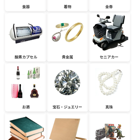
食器
着物
金券
酸素カプセル
貴金属
セニアカー
お酒
宝石・ジュエリー
真珠