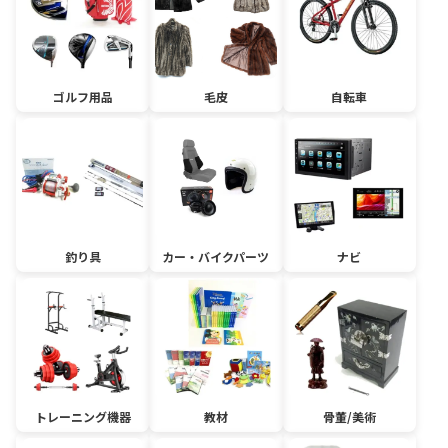
ゴルフ用品
毛皮
自転車
釣り具
カー・バイクパーツ
ナビ
トレーニング機器
教材
骨董/美術