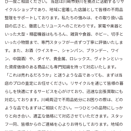
ひ一度ご相談ください。 当店は川崎市野川を拠点に活動するリサ
イクルショップであり、地域に密着した店舗として皆様の不用品
整理をサポートしております。私たちの強みは、その取り扱い品
目の広さと、徹底したリユースへのこだわりです。家電や楽器と
いった大型・精密機器はもちろん、雑貨や食器、ホビー、切手と
いった小物類まで、専門スタッフが一点ずつ丁寧に評価いたしま
す。また、お酒（ウイスキー、シャンパン、ブランデー、ワイ
ン、中国酒）や、ダイヤ、貴金属、ロレックス、ヴィトンといっ
た資産価値のある商品にも専門知識を持って対応いたします。
「これは売れるだろうか」と迷うような品であっても、まずは当
店のプロの査定にお任せください。リサイクルを通じて皆様の暮
らしを快適にするサービスを心がけており、迅速な出張買取にも
対応しております。川崎周辺で不用品処分にお困りの際は、どの
ような品でもまずはご相談ください。一つひとつの品物にしっか
りと向き合い、適正な価格にて対応させていただきます。スタッ
フ一同、皆様からのご連絡を心よりお待ちしております。地域の