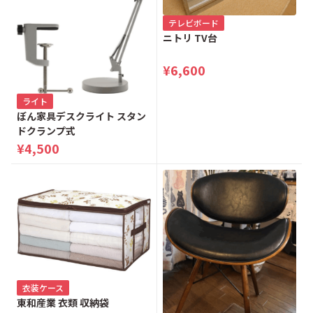
テレビボード
ニトリ TV台
¥6,600
ライト
ぼん家具デスクライト スタン
ドクランプ式
¥4,500
衣装ケース
東和産業 衣類 収納袋