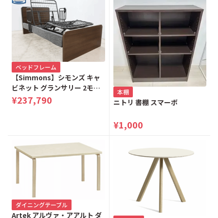
ベッドフレーム
【Simmons】シモンズ キャ
ビネット グランサリー 2モー
本棚
ター 電動リクライニングベッ
¥237,790
ニトリ 書棚 スマーボ
ド シングルベッド
¥1,000
ダイニングテーブル
Artek アルヴァ・アアルト ダ