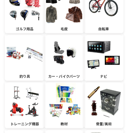
ゴルフ用品
毛皮
自転車
釣り具
カー・バイクパーツ
ナビ
トレーニング機器
教材
骨董/美術