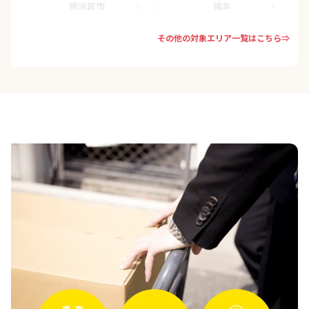
横須賀市
橋本
その他の対象エリア一覧はこちら⇒
武蔵小杉
海老名市
相模原市
相模大野
秦野市
綾瀬市
茅ヶ崎市
藤沢市
逗子市
鎌倉市