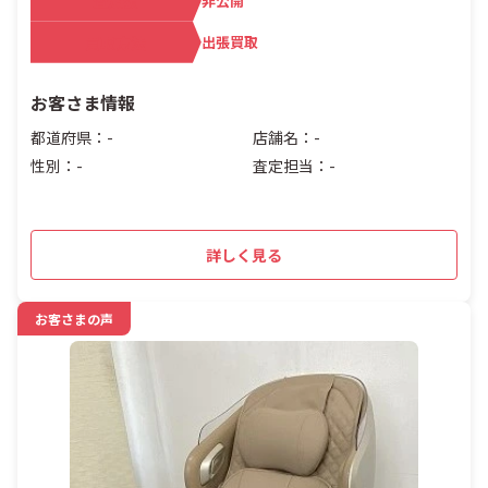
査定額
非公開
買取方法
出張買取
お客さま情報
都道府県：-
店舗名：-
性別：-
査定担当：-
詳しく見る
お客さまの声