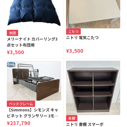
こたつ
布団
ニトリ 電気こたつ
メリーナイト カバーリング3
点セット布団用
¥3,500
¥3,500
ベッドフレーム
【Simmons】シモンズ キャ
ビネット グランサリー 2モー
本棚
ター 電動リクライニングベッ
¥237,790
ニトリ 書棚 スマーボ