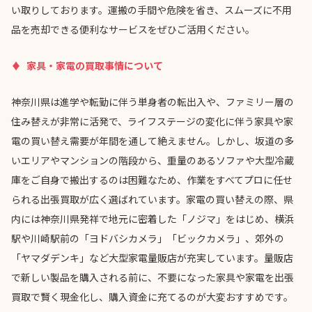
い取りしております。運搬の手間や危険を省き、スムーズに不用
品を売却できる便利なサービスをぜひご活用ください。
家具・家電の買取事情について
神奈川県は進学や転勤に伴う単身者の転出入や、ファミリー層の
住み替えが非常に活発で、ライフステージの変化に伴う家具や家
電の買い替え需要が年間を通して絶えません。しかし、坂道の多
いエリアやマンションの階段から、重量のあるソファや大型冷蔵
庫をご自身で搬出するのは困難なため、作業をすべてプロに任せ
られる出張買取が広く選ばれています。家電の買い替えの際、県
内には神奈川県発祥で地元に密着した「ノジマ」をはじめ、横浜
駅や川崎駅前の「ヨドバシカメラ」「ビックカメラ」、郊外の
「ヤマダデンキ」など大型家電量販店が充実しています。量販店
で新しい製品を購入される前に、不要になった家具や家電を出張
買取で賢く現金化し、購入資金に充てるのが大変おすすめです。