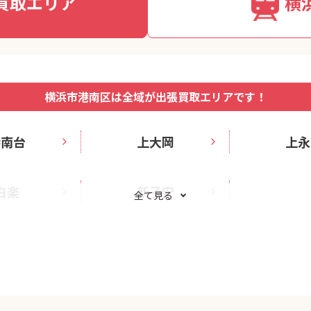
買取エリア
横
横浜市港南区は全域が出張買取エリアです！
港南台
上大岡
上永
白楽
新子安
全て見る