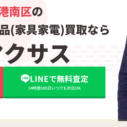
港南区
の
品(家具家電)買取なら
マクサス
LINEで無料査定
24時間365日いつでも対応OK