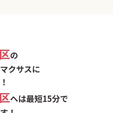
区
の
マクサスに
！
区
へは最短15分で
す！