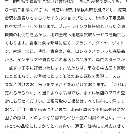
す。他社様で買取できないと言われてしまった品物であっても、ぜ
ひ一度ご相談ください。 当店は神奈川県横浜市を拠点とし、港南
台駅を最寄りとするリサイクルショップとして、皆様の不用品整
理をサポートしております。ブルーラインや根岸線といった交通
機関の利便性を活かし、地域全域へ迅速な買取サービスを提供し
ております。査定対象は非常に広く、ブランド、ダイヤ、ヴィト
ン、古銭、宝石、時計、貴金属、金、ロレックスといった高級品
から、インテリアや雑貨などの暮らしの品まで、専門スタッフが
一点ずつ丁寧に評価いたします。私たちは、単なる中古品の買取
にとどまらず、お客様にとって価値のある買取を実現し、スムー
ズな片付けのお手伝いをすることを心がけております。 「これは
売れるだろうか」と迷うような品物でも、まずは当店のプロの査
定にお任せください。出張買取のご相談はすべて無料にて承って
おり、ご自宅まで迅速に伺います。港南区周辺で不用品処分にお
困りの際は、どのような品物でもぜひ一度ご相談ください。一つ
ひとつの品物にしっかりと向き合い、適正な価格にて対応させて