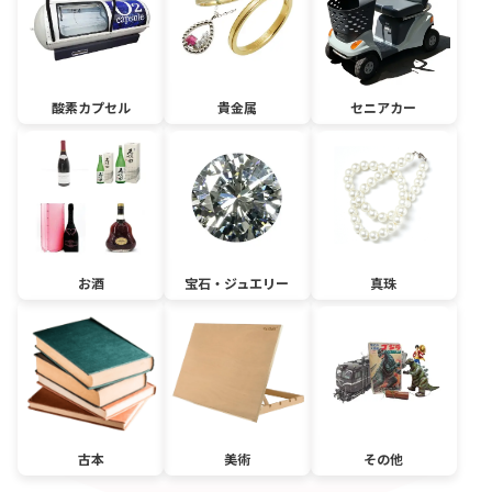
酸素カプセル
貴金属
セニアカー
お酒
宝石・ジュエリー
真珠
古本
美術
その他