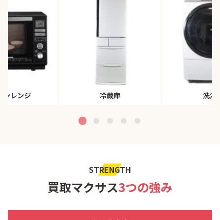
ブンレンジ
冷蔵庫
洗濯
STRENGTH
買取マクサス
3つの強み