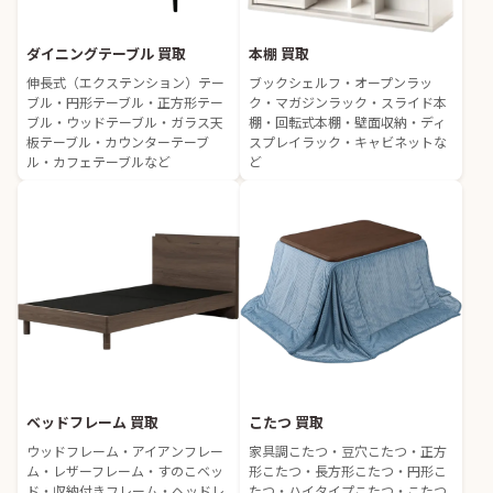
ダイニングテーブル 買取
本棚 買取
伸長式（エクステンション）テー
ブックシェルフ・オープンラッ
ブル・円形テーブル・正方形テー
ク・マガジンラック・スライド本
ブル・ウッドテーブル・ガラス天
棚・回転式本棚・壁面収納・ディ
板テーブル・カウンターテーブ
スプレイラック・キャビネットな
ル・カフェテーブルなど
ど
ベッドフレーム 買取
こたつ 買取
ウッドフレーム・アイアンフレー
家具調こたつ・豆穴こたつ・正方
ム・レザーフレーム・すのこベッ
形こたつ・長方形こたつ・円形こ
ド・収納付きフレーム・ヘッドレ
たつ・ハイタイプこたつ・こたつ