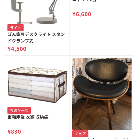
¥6,600
ライト
ぼん家具デスクライト スタン
ドクランプ式
¥4,500
衣装ケース
東和産業 衣類 収納袋
¥830
チェア