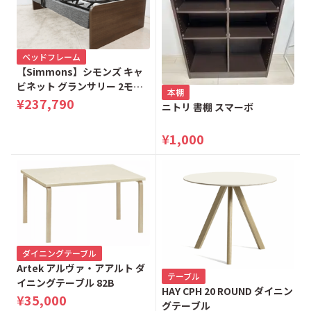
ベッドフレーム
【Simmons】シモンズ キャ
ビネット グランサリー 2モー
本棚
ター 電動リクライニングベッ
¥237,790
ニトリ 書棚 スマーボ
ド シングルベッド
¥1,000
ダイニングテーブル
Artek アルヴァ・アアルト ダ
テーブル
イニングテーブル 82B
HAY CPH 20 ROUND ダイニン
¥35,000
グテーブル