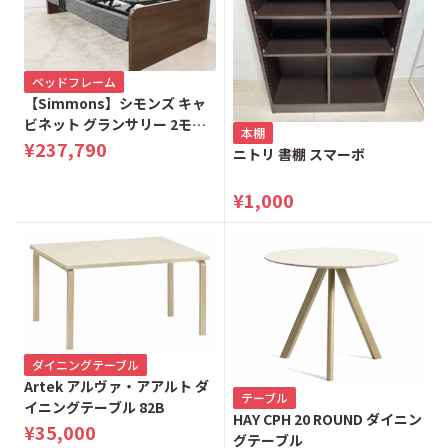
ベッドフレーム
【Simmons】シモンズ キャ
ビネット グランサリー 2モー
本棚
ター 電動リクライニングベッ
¥237,790
ニトリ 書棚 スマーボ
ド シングルベッド
¥1,000
ダイニングテーブル
Artek アルヴァ・アアルト ダ
テーブル
イニングテーブル 82B
HAY CPH 20 ROUND ダイニン
¥35,000
グテーブル