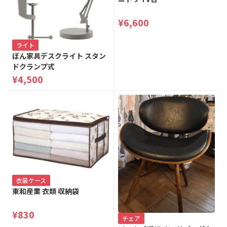
¥6,600
ライト
ぼん家具デスクライト スタン
ドクランプ式
¥4,500
衣装ケース
東和産業 衣類 収納袋
¥830
チェア