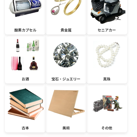
酸素カプセル
貴金属
セニアカー
お酒
宝石・ジュエリー
真珠
古本
美術
その他