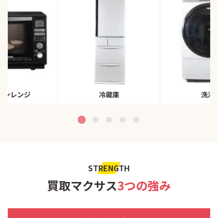
ブンレンジ
冷蔵庫
洗濯
STRENGTH
買取マクサス
3つの強み