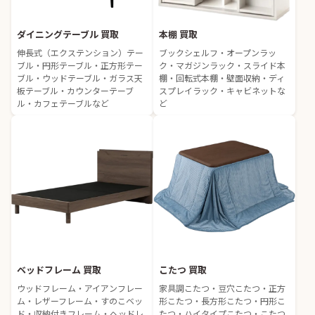
ダイニングテーブル 買取
本棚 買取
伸長式（エクステンション）テー
ブックシェルフ・オープンラッ
ブル・円形テーブル・正方形テー
ク・マガジンラック・スライド本
ブル・ウッドテーブル・ガラス天
棚・回転式本棚・壁面収納・ディ
板テーブル・カウンターテーブ
スプレイラック・キャビネットな
ル・カフェテーブルなど
ど
ベッドフレーム 買取
こたつ 買取
ウッドフレーム・アイアンフレー
家具調こたつ・豆穴こたつ・正方
ム・レザーフレーム・すのこベッ
形こたつ・長方形こたつ・円形こ
ド・収納付きフレーム・ヘッドレ
たつ・ハイタイプこたつ・こたつ